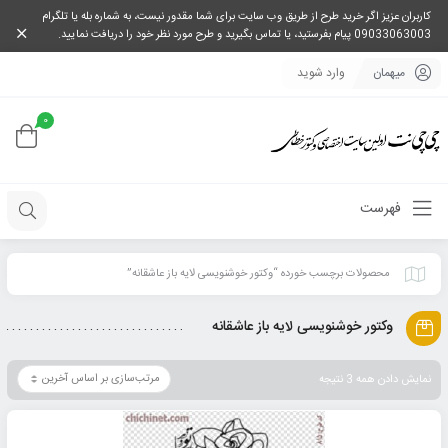
کاربران عزیز اگر خرید طرح از طریق وب سایت برای شما مقدور نیست، به شماره بله یا تلگرام
09033063003 پیام بفرستید، یا تماس بگیرید و طرح مورد نظر خود را دریافت نمایید.
میهمان
وارد شوید
0
فهرست
محصولات برچسب خورده “وکتور خوشنویسی لایه باز عاشقانه”
وکتور خوشنویسی لایه باز عاشقانه
نمایش دادن همه 3 نتیجه