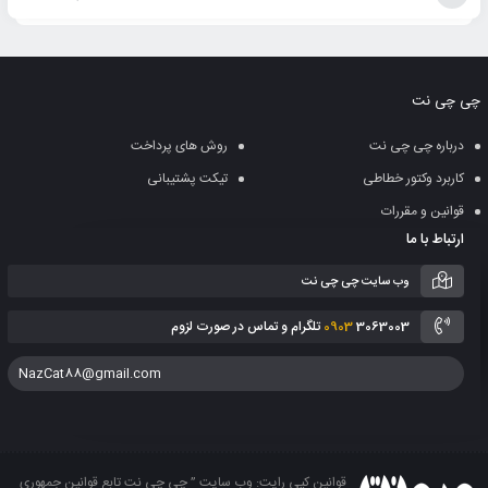
افزودن
به
چی چی نت
سبد
درباره چی چی نت
روش های پرداخت
کاربرد وکتور خطاطی
تیکت پشتیبانی
قوانین و مقررات
ارتباط با ما
وب سایت چی چی نت
3063003 تلگرام و تماس در صورت لزوم
0903
NazCat88@gmail.com
قوانین کپی رایت: وب سایت ” چی چی نت تابع قوانین جمهوری