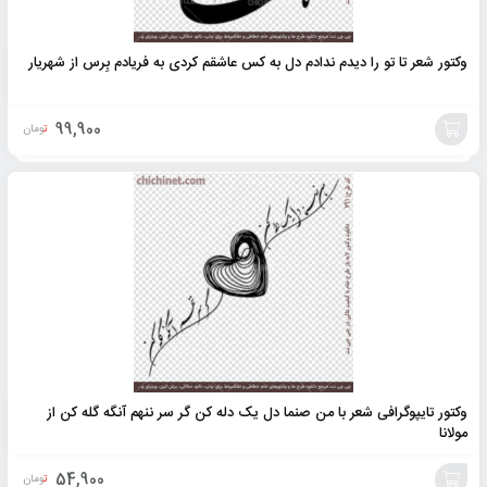
وکتور شعر تا تو را دیدم ندادم دل به کس عاشقم کردی به فریادم بِرس از شهریار
99,900
تومان
افزودن
به
سبد
وکتور تایپوگرافی شعر با من صنما دل یک دله کن گر سر ننهم آنگه گله کن از
مولانا
54,900
تومان