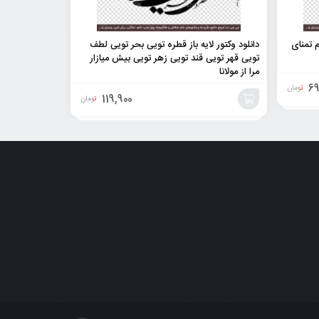
م تمنای
دانلود وکتور لایه باز قطره تویی بحر تویی لطف
تویی قهر تویی قند تویی زهر تویی بیش میازار
مرا از مولانا
69
تومان
119,900
تومان
افزودن
به
سبد