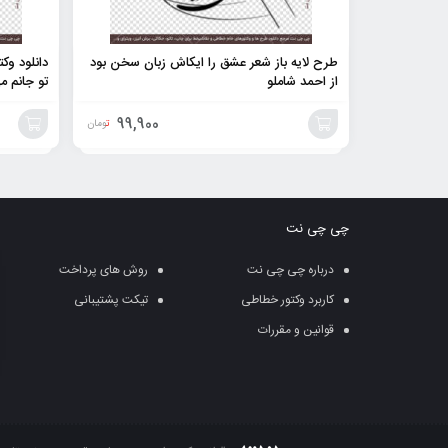
طرح لایه باز شعر عشق را ایکاش زبان سخن بود
دانلود وکت
از احمد شاملو
تو جانم م
99,900
تومان
افزودن
افزودن
به
به
چی چی نت
سبد
سبد
درباره چی چی نت
روش های پرداخت
کاربرد وکتور خطاطی
تیکت پشتیبانی
قوانین و مقررات