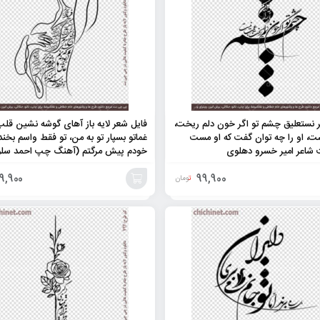
ر نستعلیق چشم تو اگر خون دلم ریخت،
فایل شعر لایه باز آهای گوشه نشین قل
، او را چه توان گفت که او مست
غماتو بسپار تو به من، تو فقط واسم بخن
 شاعر امیر خسرو دهلوی
خودم پیش مرگتم (آهنگ چپ احمد سلو
9,900
99,900
تومان
افزودن
به
سبد