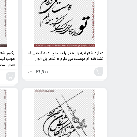
دانلود شعر لایه باز « تو را به جای همه کسانی که
وکتور شع
نشناخته ام دوست می دارم » شاعر پل الوار
عجب نیست
مدام است
69,900
تومان
افزودن
افزودن
به
به
سبد
سبد