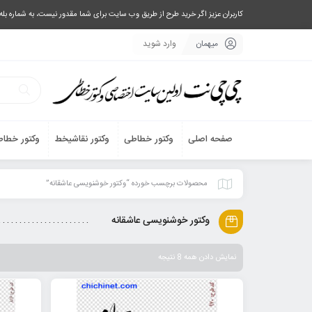
کاربران عزیز اگر خرید طرح از طریق وب سایت برای شما مقدور نیست، به شماره بله یا تلگرام 09033063003 پیام بفرستید، یا تماس بگیرید و طرح مورد نظر خود 
میهمان
وارد شوید
صفحه اصلی
وکتور خطاطی
وکتور نقاشیخط
وکتور خطاط
محصولات برچسب خورده “وکتور خوشنویسی عاشقانه”
وکتور خوشنویسی عاشقانه
نمایش دادن همه 8 نتیجه