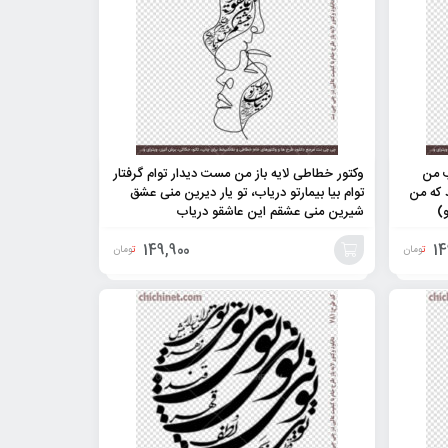
ب من
وکتور خطاطی لایه باز من مست دیدار توام گرفتار
د که من
توام بیا بیمارتو دریاب، تو یار دیرین منی عشق
)
شیرین منی عشقم این عاشقو دریاب
149,900
14
تومان
تومان
افزودن
به
سبد