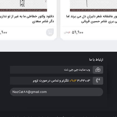
ور عاشقانه شعر دلبران دل می برند اما
دانلود وکتور خطاطی ما به غیر از تو نداری
ی بری شاعر حسین قربانی
دگر شاعر سعدی
,900
59,900
تومان
افزودن
به
ارتباط با ما
سبد
وب سایت چی چی نت
3063003 تلگرام و تماس در صورت لزوم
0903
NazCat88@gmail.com