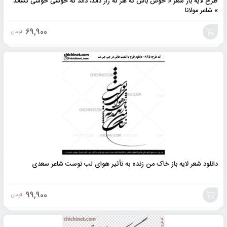
طرح لایه باز شعر « خوش باش که هر که راز داند، داند که خوشی خوشی کشاند
» شاعر مولانا
69,900
تومان
افزودن
به
سبد
دانلود شعر لایه باز خاک من زنده به تأثیر هوای لب توست شاعر سعدی
99,900
تومان
افزودن