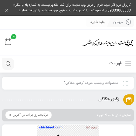
کاربران عزیز اگر خرید طرح از طریق وب سایت برای شما مقدور نیست، به شماره بله یا تلگرام
09033063003 پیام بفرستید، یا تماس بگیرید و طرح مورد نظر خود را دریافت نمایید.
میهمان
وارد شوید
0
فهرست
محصولات برچسب خورده “وکتور حکاکی”
وکتور حکاکی
نمایش دادن همه 9 نتیجه