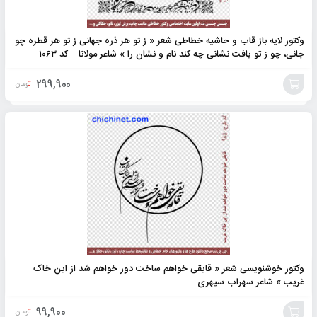
وکتور لایه باز قاب و حاشیه خطاطی شعر « ز تو هر ذره جهانی ز تو هر قطره چو
جانی، چو ز تو یافت نشانی چه کند نام و نشان را » شاعر مولانا – کد ۱۰۶۳
299,900
تومان
افزودن
به
سبد
وکتور خوشنویسی شعر « قایقی خواهم ساخت دور خواهم شد از این خاک
غریب » شاعر سهراب سپهری
99,900
تومان