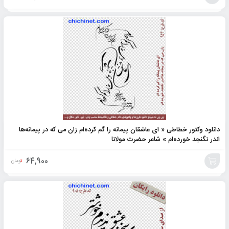
افزودن
به
سبد
دانلود وکتور خطاطی « ای عاشقان پیمانه را گم کرده‌ام زان می که در پیمانه‌ها
اندر نگنجد خورده‌ام » شاعر حضرت مولانا
64,900
تومان
افزودن
به
سبد