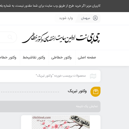
کاربران عزیز اگر خرید طرح از طریق وب سایت برای شما مقدور نیست، به شماره بله یا تلگرام 09033063003 پیام بفرستید، یا تماس بگیرید و طرح مورد نظر خود 
میهمان
وارد شوید
صفحه اصلی
وکتور خطاطی
وکتور نقاشیخط
وکتور خطاط
محصولات برچسب خورده “وکتور تبریک”
وکتور تبریک
نمایش یک نتیجه