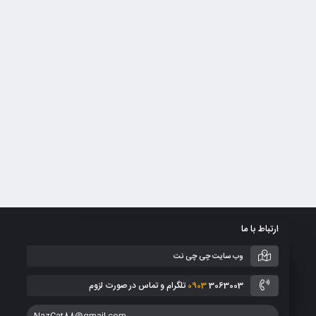
ارتباط با ما
وب سایت چی چی نت
3063003 تلگرام و تماس در صورت لزوم
0903