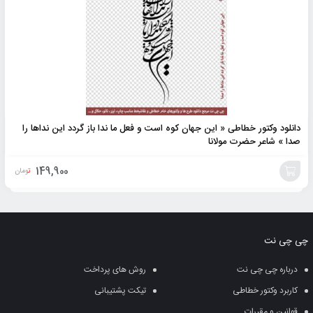
دانلود وکتور خطاطی « اين جهان كوه است و فعل ما ندا باز گردد این نداها را
صدا » شاعر حضرت مولانا
149,900
تومان
افزودن
به
چی چی نت
سبد
درباره چی چی نت
روش های پرداخت
کاربرد وکتور خطاطی
تیکت پشتیبانی
قوانین و مقررات