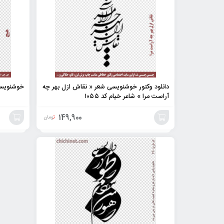
دانلود وکتور خوشنویسی شعر « نقاش ازل بهر چه
خوشنویسی 
آراست مرا » شاعر خیام کد ۱۰۵۵
149,900
تومان
افزودن
افزودن
به
به
سبد
سبد