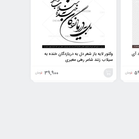
د آی
وکتور لایه باز شعر دل به دریازدگان خنده به
سیلاب زنند شاعر رهی معیری
39,900
59
تومان
تومان
افزودن
به
سبد