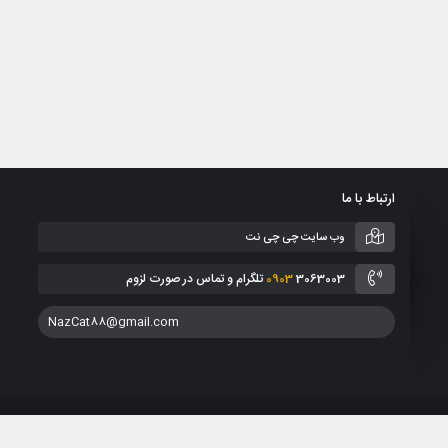
ارتباط با ما
وب سایت چی چی نت
3063003 تلگرام و تماس در صورت لزوم
0903
NazCat88@gmail.com
انین جمهوری اسلامی ایران می باشد. هر گونه کپی برداری از طرح ها، فروش و انتشار