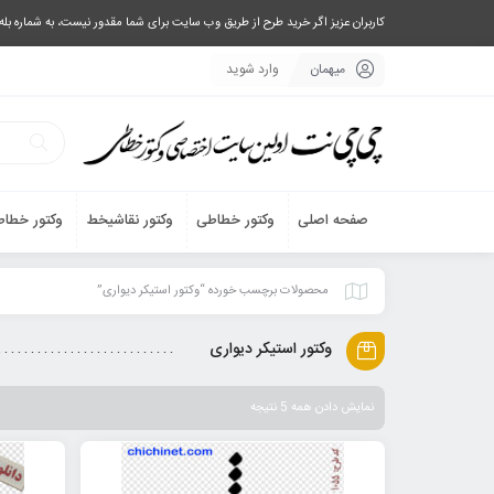
کاربران عزیز اگر خرید طرح از طریق وب سایت برای شما مقدور نیست، به شماره بله یا تلگرام 09033063003 پیام بفرستید، یا تماس بگیرید و طرح مورد نظر خود 
میهمان
وارد شوید
صفحه اصلی
وکتور خطاطی
وکتور نقاشیخط
وکتور خطاط
محصولات برچسب خورده “وکتور استیکر دیواری”
وکتور استیکر دیواری
نمایش دادن همه 5 نتیجه