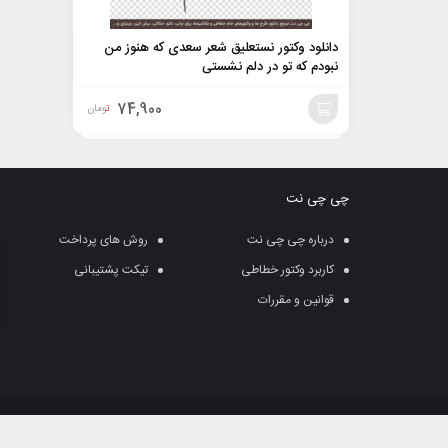
دانلود وکتور نستعلیق شعر سعدی که هنوز من
نبودم که تو در دلم نشستی
74,900
تومان
افزودن
به
چی چی نت
سبد
درباره چی چی نت
روش های پرداخت
کاربرد وکتور خطاطی
تیکت پشتیبانی
قوانین و مقررات
قوانین کپی رایت: وب سایت ” چی چی نت تابع قو
آن ها به طور جدی پیگرد قانونی دارد.