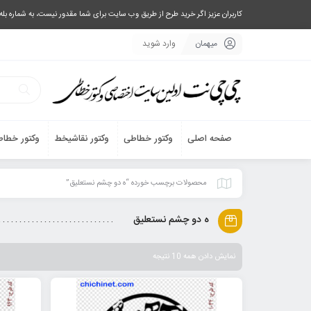
کاربران عزیز اگر خرید طرح از طریق وب سایت برای شما مقدور نیست، به شماره بله یا تلگرام 09033063003 پیام بفرستید، یا تماس بگیرید و طرح مورد نظر خود 
میهمان
وارد شوید
صفحه اصلی
وکتور خطاطی
وکتور نقاشیخط
وکتور خطاط
محصولات برچسب خورده “ه دو چشم نستعلیق”
ه دو چشم نستعلیق
نمایش دادن همه 10 نتیجه