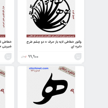
وکتور خطاطی لایه باز حرف ه دو چشم طرح
خطاطی لای
دایره ای
شیرینی 
99,900
تومان
افزودن
افزودن
به
به
سبد
سبد