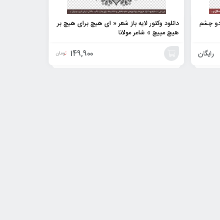
 دو چشم
دانلود وکتور لایه باز شعر « ای هیچ برای هیچ بر
هیچ مپیچ » شاعر مولانا
رایگان
149,900
تومان
افزودن
به
سبد