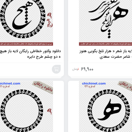
ه باز شعر « هزار تلخ بگویی هنوز
دانلود وکتور خطاطی رایگان لایه باز هی
» شاعر حضرت سعدی
ه دو چشم طرح دایره
69,900
تومان
افزودن
به
سبد