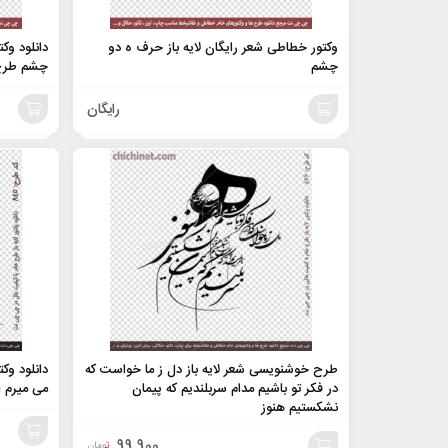
وکتور خطاطی شعر رایگان لایه باز حرف ه دو
دانلود وک
چشم
چشم طرح 
رایگان
افزودن
افزودن
به
به
سبد
سبد
طرح خوشنویسی شعر لایه باز دل ز ما خواست که
دانلود وک
در فکر تو باشیم مدام سربلندیم که پیمان
می میرم ا
نشکستیم هنوز
99,900
تومان