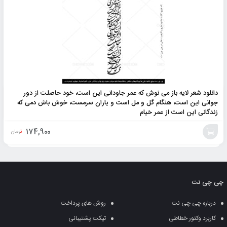
دانلود شعر لایه باز می نوش که عمر جاودانی این است، خود حاصلت از دور
جوانی این است، هنگام گل و مل است و یاران سرمست، خوش باش دمی که
زندگانی این است از عمر خیام
174,900
تومان
افزودن
به
چی چی نت
سبد
درباره چی چی نت
روش های پرداخت
کاربرد وکتور خطاطی
تیکت پشتیبانی