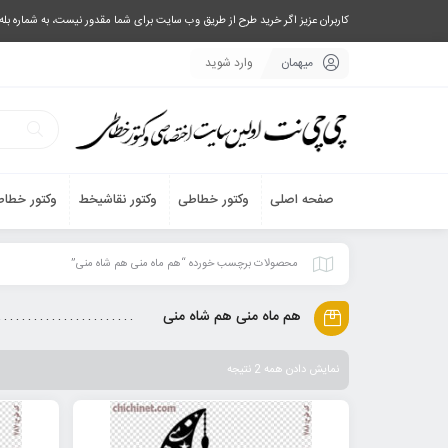
کاربران عزیز اگر خرید طرح از طریق وب سایت برای شما مقدور نیست، به شماره بله یا تلگرام 09033063003 پیام بفرستید، یا تماس بگیرید و طرح مورد نظر خود 
میهمان
وارد شوید
صفحه اصلی
وکتور خطاطی
وکتور نقاشیخط
وکتور خطاط
محصولات برچسب خورده “هم ماه منی هم شاه منی”
هم ماه منی هم شاه منی
نمایش دادن همه 2 نتیجه