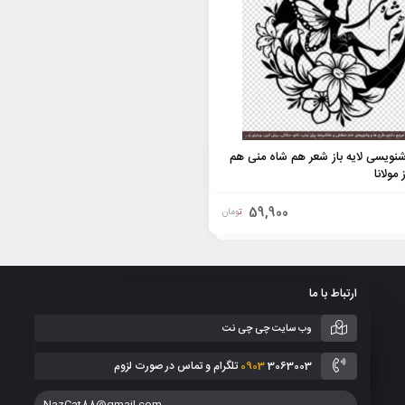
نویسی لایه باز شعر هم شاه منی هم
 مولانا
59,900
تومان
ارتباط با ما
وب سایت چی چی نت
3063003 تلگرام و تماس در صورت لزوم
0903