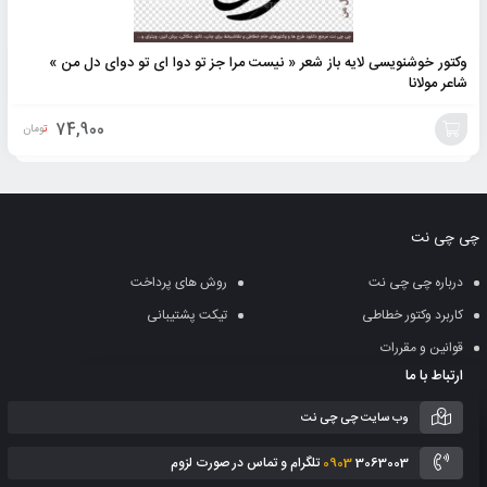
وکتور خوشنویسی لایه باز شعر « نیست مرا جز تو دوا ای تو دوای دل من »
شاعر مولانا
74,900
تومان
افزودن
به
چی چی نت
سبد
درباره چی چی نت
روش های پرداخت
کاربرد وکتور خطاطی
تیکت پشتیبانی
قوانین و مقررات
ارتباط با ما
وب سایت چی چی نت
3063003 تلگرام و تماس در صورت لزوم
0903