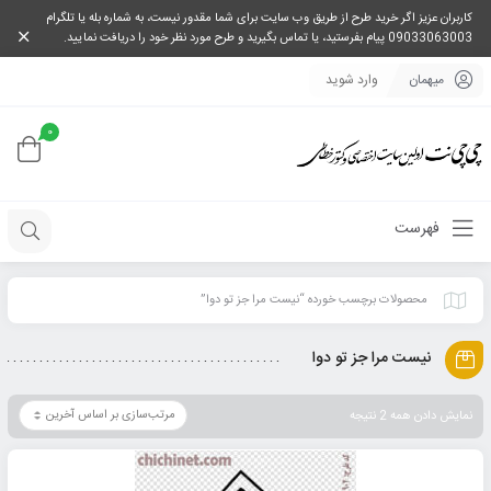
کاربران عزیز اگر خرید طرح از طریق وب سایت برای شما مقدور نیست، به شماره بله یا تلگرام
09033063003 پیام بفرستید، یا تماس بگیرید و طرح مورد نظر خود را دریافت نمایید.
میهمان
وارد شوید
0
فهرست
محصولات برچسب خورده “نیست مرا جز تو دوا”
نیست مرا جز تو دوا
نمایش دادن همه 2 نتیجه