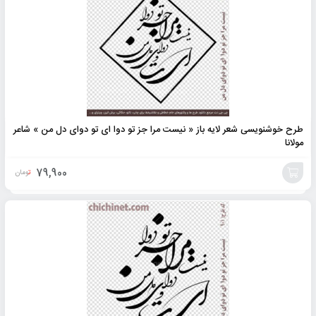
طرح خوشنویسی شعر لایه باز « نیست مرا جز تو دوا ای تو دوای دل من » شاعر
مولانا
79,900
تومان
افزودن
به
سبد