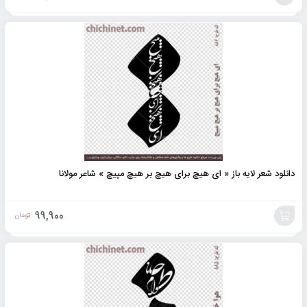
افزودن
به
سبد
دانلود شعر لایه باز « ای هیچ برای هیچ بر هیچ مپیچ » شاعر مولانا
99,900
تومان
افزودن
به
سبد