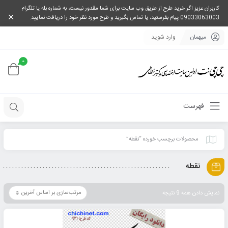
کاربران عزیز اگر خرید طرح از طریق وب سایت برای شما مقدور نیست، به شماره بله یا تلگرام
09033063003 پیام بفرستید، یا تماس بگیرید و طرح مورد نظر خود را دریافت نمایید.
میهمان
وارد شوید
0
فهرست
محصولات برچسب خورده “نقطه”
نقطه
نمایش دادن همه 9 نتیجه