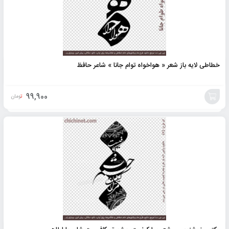
خطاطی لایه باز شعر « هواخواه توام جانا » شاعر حافظ
99,900
تومان
افزودن
به
سبد