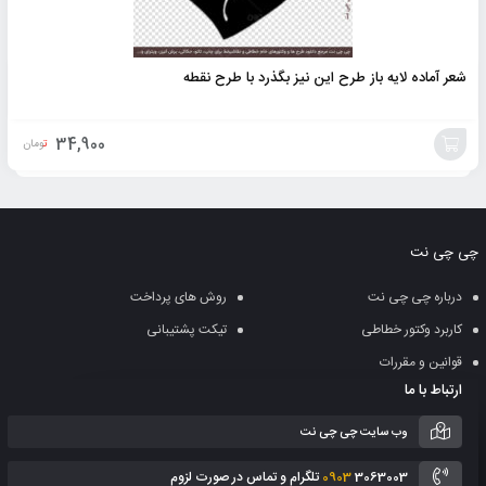
شعر آماده لایه باز طرح این نیز بگذرد با طرح نقطه
34,900
تومان
افزودن
به
چی چی نت
سبد
درباره چی چی نت
روش های پرداخت
کاربرد وکتور خطاطی
تیکت پشتیبانی
قوانین و مقررات
ارتباط با ما
وب سایت چی چی نت
3063003 تلگرام و تماس در صورت لزوم
0903