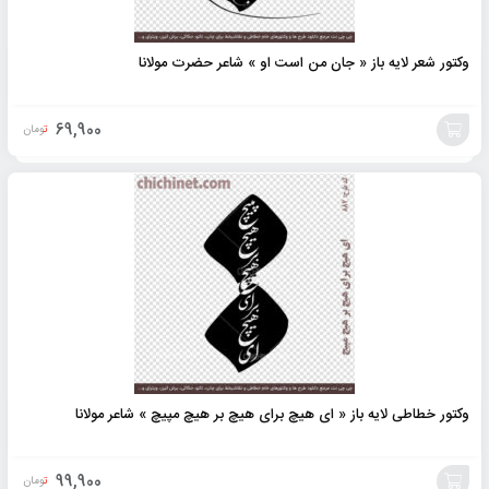
وکتور شعر لایه باز « جان من است او » شاعر حضرت مولانا
69,900
تومان
افزودن
به
سبد
وکتور خطاطی لایه باز « ای هیچ برای هیچ بر هیچ مپیچ » شاعر مولانا
99,900
تومان