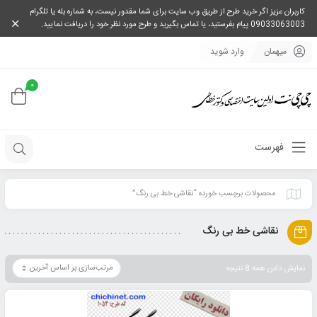
کاربران عزیز اگر خرید طرح از طریق وب سایت برای شما مقدور نیست، به شماره بله یا تلگرام
09033063003 پیام بفرستید، یا تماس بگیرید و طرح مورد نظر خود را دریافت نمایید.
میهمان
وارد شوید
0
فهرست
محصولات برچسب خورده “نقاشی خط بی رنگ”
نقاشی خط بی رنگ
نمایش دادن همه 8 نتیجه