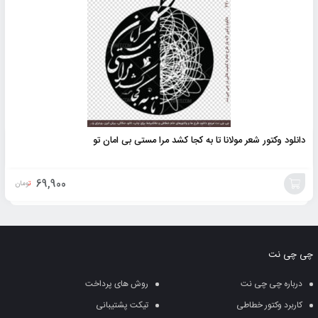
به
سبد
دانلود وکتور شعر مولانا تا به کجا کشد مرا مستی بی امان تو
69,900
تومان
افزودن
به
چی چی نت
سبد
درباره چی چی نت
روش های پرداخت
کاربرد وکتور خطاطی
تیکت پشتیبانی