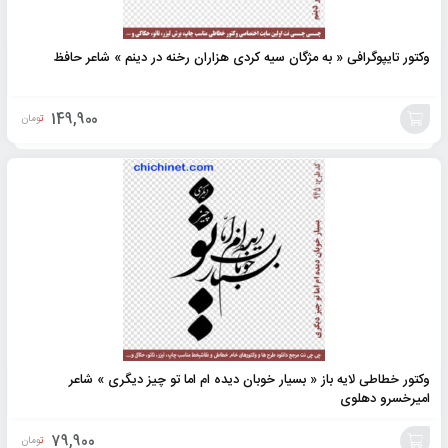
وکتور تایپوگرافی « به مژگان سیه کردی هزاران رخنه در دینم » شاعر حافظ
149,900
تومان
افزودن
به
سبد
وکتور خطاطی لایه باز « بسیار خوبان دیده ام اما تو چیز دیگری » شاعر
امیرخسرو دهلوی
79,900
تومان