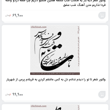
وکتور شعر لایه باز یه امشب شب عشقه همین امشبو داریم چرا قصه دردو واسه
فردا نذاریم متن آهنگ شب عشق
69,900
تومان
افزودن
به
سبد
وکتور شعر تا تو را دیدم ندادم دل به کس عاشقم کردی به فریادم بِرس از شهریار
99,900
تومان
افزودن