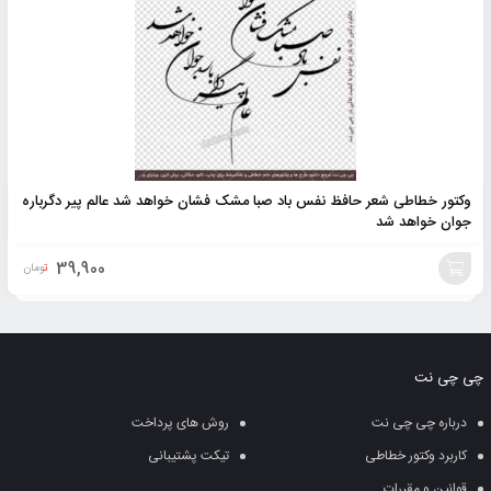
وکتور خطاطی شعر حافظ نفس باد صبا مشک فشان خواهد شد عالم پیر دگرباره
جوان خواهد شد
39,900
تومان
افزودن
به
چی چی نت
سبد
درباره چی چی نت
روش های پرداخت
کاربرد وکتور خطاطی
تیکت پشتیبانی
قوانین و مقررات