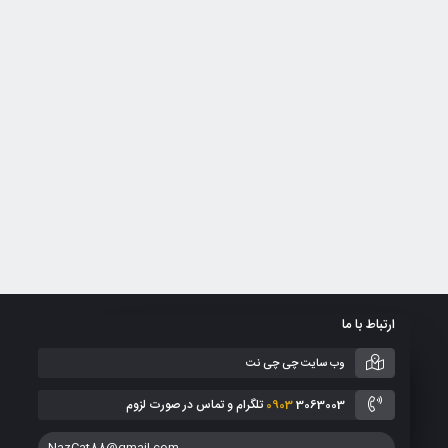
ارتباط با ما
وب سایت چی چی نت
3063003 تلگرام و تماس در صورت لزوم
0903