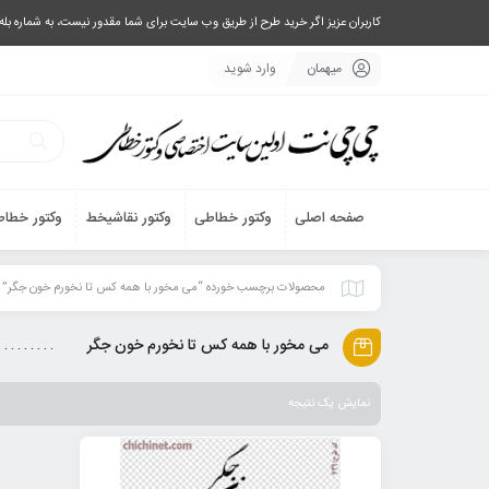
کاربران عزیز اگر خرید طرح از طریق وب سایت برای شما مقدور نیست، به شماره بله یا تلگرام 09033063003 پیام بفرستید، یا تماس بگیرید و طرح مورد نظر خود 
میهمان
وارد شوید
صفحه اصلی
وکتور خطاطی
وکتور نقاشیخط
وکتور خطاط
محصولات برچسب خورده “می مخور با همه کس تا نخورم خون جگر”
می مخور با همه کس تا نخورم خون جگر
نمایش یک نتیجه