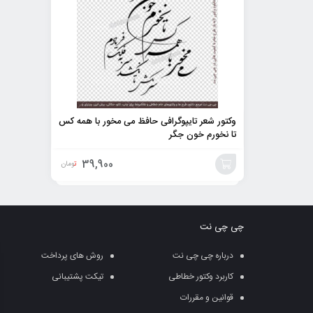
وکتور شعر تایپوگرافی حافظ می مخور با همه کس
تا نخورم خون جگر
39,900
تومان
افزودن
به
چی چی نت
سبد
درباره چی چی نت
روش های پرداخت
کاربرد وکتور خطاطی
تیکت پشتیبانی
قوانین و مقررات