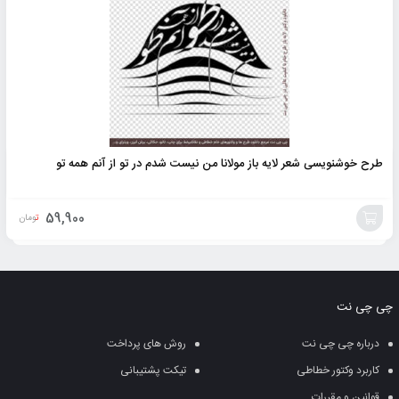
طرح خوشنویسی شعر لایه باز مولانا من نیست شدم در تو از آنم همه تو
59,900
تومان
افزودن
به
چی چی نت
سبد
درباره چی چی نت
روش های پرداخت
کاربرد وکتور خطاطی
تیکت پشتیبانی
قوانین و مقررات