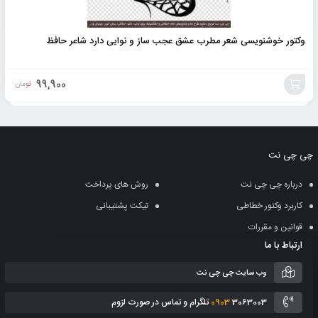
وکتور خوشنویسی شعر مطرب عشق عجب ساز و نوایی دارد شاعر حافظ
99,900
تومان
افزودن
به
چی چی نت
سبد
درباره چی چی نت
روش های پرداخت
کاربرد وکتور خطاطی
تیکت پشتیبانی
قوانین و مقررات
ارتباط با ما
وب سایت چی چی نت
3063003 تلگرام و تماس در صورت لزوم
0903