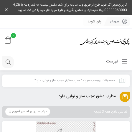
کاربران عزیز اگر خرید طرح از طریق وب سایت برای شما مقدور نیست، به شماره بله یا تلگرام
09033063003 پیام بفرستید، یا تماس بگیرید و طرح مورد نظر خود را دریافت نمایید.
میهمان
وارد شوید
0
فهرست
محصولات برچسب خورده “مطرب عشق عجب ساز و نوایی دارد”
مطرب عشق عجب ساز و نوایی دارد
نمایش دادن همه 2 نتیجه