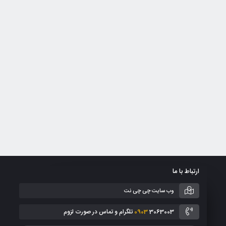
ارتباط با ما
وب سایت چی چی نت
3063003 تلگرام و تماس در صورت لزوم
0903