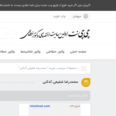
کاربران عزیز اگر خرید طرح از طریق وب سایت برای شما مقدور نیست، به شماره بله یا تلگرام 09033063003 پیام بفرستید، یا تماس بگیرید و طرح مورد نظر خود 
میهمان
وارد شوید
صفحه اصلی
وکتور خطاطی
وکتور نقاشیخط
وکتور خطاط
محصولات برچسب خورده “محمدرضا شفیعی کدکنی”
محمدرضا شفیعی کدکنی
نمایش یک نتیجه