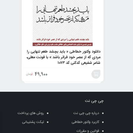
دانلود وکتور خطاطی « باید بچشد طعم تنهایی را
مردی که از عصر خود فراتر باشد » با فونت معلی،
شاعر شفیعی کدکنی کد ۱۰۷۳
49,900
تومان
افزودن
به
چی چی نت
سبد
درباره چی چی نت
روش های پرداخت
کاربرد وکتور خطاطی
تیکت پشتیبانی
قوانین و مقررات