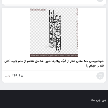
افزودن
به
سبد
خوشنویسی خط معلی شعر از گرگ برادرها خون شد دل کنعانم از مصر زلیخا کش
تقدیر جهانم را
149,900
تومان
افزودن
به
چی چی نت
سبد