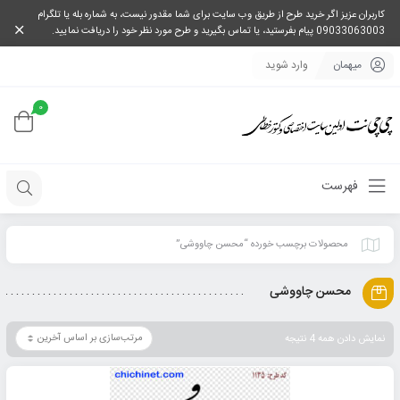
کاربران عزیز اگر خرید طرح از طریق وب سایت برای شما مقدور نیست، به شماره بله یا تلگرام
09033063003 پیام بفرستید، یا تماس بگیرید و طرح مورد نظر خود را دریافت نمایید.
میهمان
وارد شوید
0
فهرست
محصولات برچسب خورده “محسن چاووشی”
محسن چاووشی
نمایش دادن همه 4 نتیجه