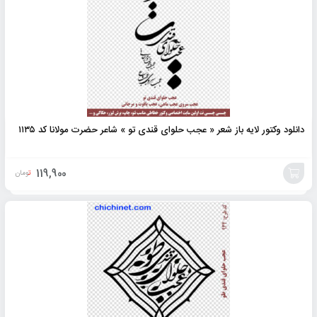
دانلود وکتور لایه باز شعر « عجب حلوای قندی تو » شاعر حضرت مولانا کد ۱۱۳۵
119,900
تومان
افزودن
به
سبد