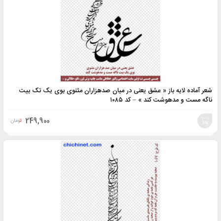
شعر آماده لایه باز « عشق یعنی در میان صدهزاران مثنوی بوی یک تک بیت
ناگه مست و مدهوشت کند » – کد ۱۰۸۵
249,900
تومان
افزودن
به
سبد