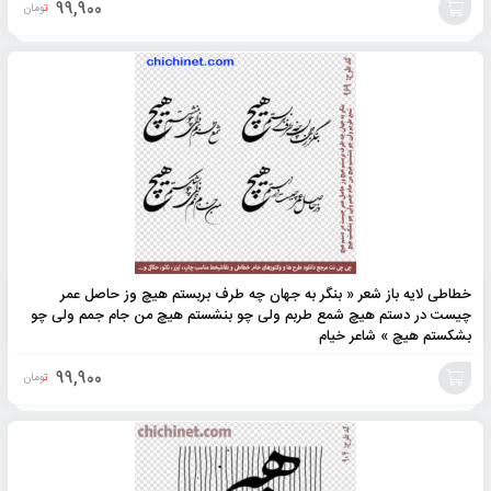
99,900
تومان
افزودن
به
سبد
خطاطی لایه باز شعر « بنگر به جهان چه طرف بربستم هیچ وز حاصل عمر
چیست در دستم هیچ شمع طربم ولی چو بنشستم هیچ من جام جمم ولی چو
بشکستم هیچ » شاعر خیام
99,900
تومان
افزودن
به