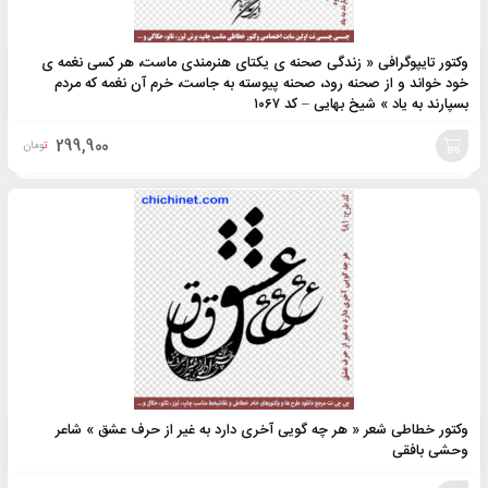
وکتور تایپوگرافی « زندگی صحنه ی یکتای هنرمندی ماست، هر کسی نغمه ی
خود خواند و از صحنه رود، صحنه پیوسته به جاست، خرم آن نغمه که مردم
بسپارند به یاد » شیخ بهایی – کد ۱۰۶۷
299,900
تومان
افزودن
به
سبد
وکتور خطاطی شعر « هر چه گویی آخری دارد به غیر از حرف عشق » شاعر
وحشی بافقی