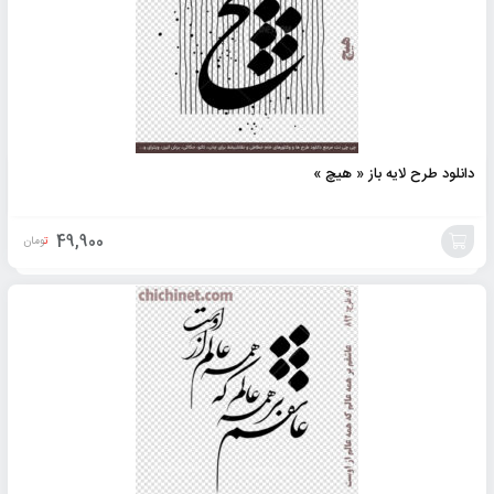
سبد
دانلود طرح لایه باز « هیچ »
49,900
تومان
افزودن
به
سبد