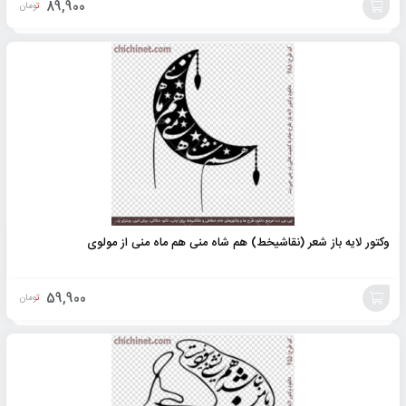
89,900
تومان
افزودن
به
سبد
وکتور لایه باز شعر (نقاشیخط) هم شاه منی هم ماه منی از مولوی
59,900
تومان
افزودن
به
سبد