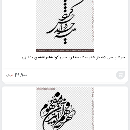
به
سبد
خوشنویسی لایه باز شعر میشه خدا رو حس کرد شاعر افشین یداللهی
49,900
تومان
افزودن
به
سبد