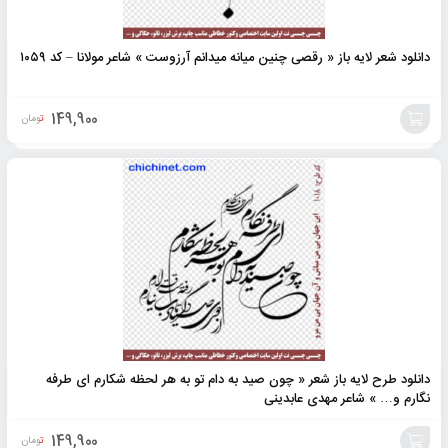
دانلود شعر لایه باز « رقصی چنین میانه میدانم آرزوست » شاعر مولانا – کد ۱۰۵۹
149,900
تومان
افزودن
به
سبد
دانلود طرح لایه باز شعر « چون صید به دام تو به هر لحظه شکارم ای طرفه
نگارم و… » شاعر مهدی عابدینی
149,900
تومان