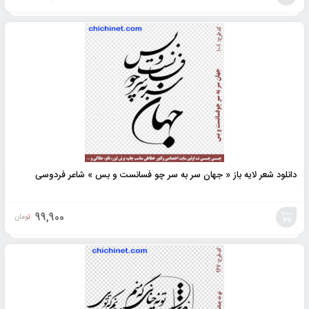
افزودن
به
سبد
دانلود شعر لایه باز « جهان سر به سر چو فسانست و بس » شاعر فردوسی
99,900
تومان
افزودن
به
سبد