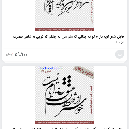
فایل شعر لایه باز « تو نه چنانی که منم من نه چنانم که تویی » شاعر حضرت
مولانا
59,900
تومان
افزودن
به
سبد