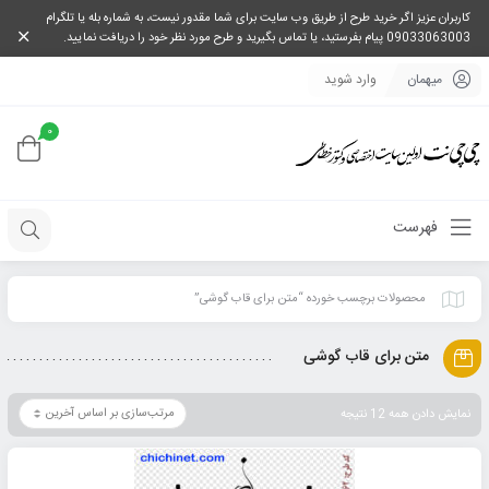
کاربران عزیز اگر خرید طرح از طریق وب سایت برای شما مقدور نیست، به شماره بله یا تلگرام
09033063003 پیام بفرستید، یا تماس بگیرید و طرح مورد نظر خود را دریافت نمایید.
میهمان
وارد شوید
0
فهرست
محصولات برچسب خورده “متن برای قاب گوشی”
متن برای قاب گوشی
نمایش دادن همه 12 نتیجه