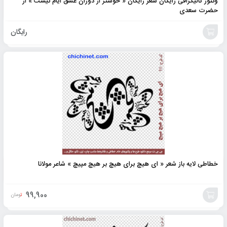
وکتور کالیگرافی رایگان شعر رایگان « خوشتر از دوران عشق ایام نیست » از
حضرت سعدی
رایگان
افزودن
به
سبد
خطاطی لایه باز شعر « ای هیچ برای هیچ بر هیچ مپیچ » شاعر مولانا
99,900
تومان
افزودن