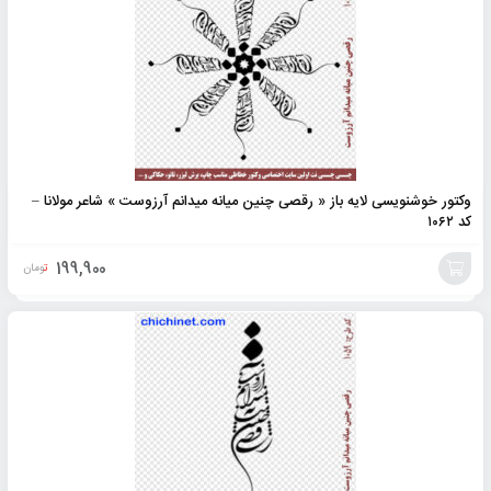
وکتور خوشنویسی لایه باز « رقصی چنین میانه میدانم آرزوست » شاعر مولانا –
کد ۱۰۶۲
199,900
تومان
افزودن
به
سبد