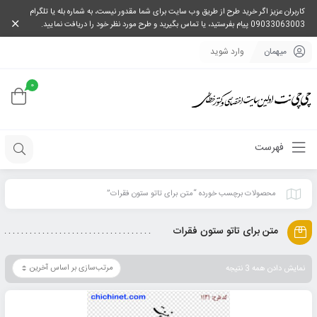
کاربران عزیز اگر خرید طرح از طریق وب سایت برای شما مقدور نیست، به شماره بله یا تلگرام
09033063003 پیام بفرستید، یا تماس بگیرید و طرح مورد نظر خود را دریافت نمایید.
میهمان
وارد شوید
0
فهرست
محصولات برچسب خورده “متن برای تاتو ستون فقرات”
متن برای تاتو ستون فقرات
نمایش دادن همه 3 نتیجه