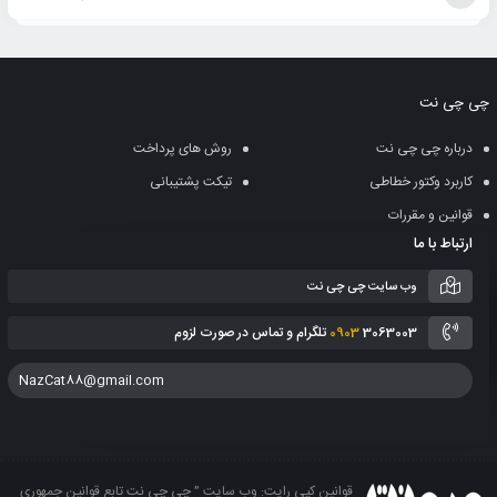
افزودن
به
چی چی نت
سبد
درباره چی چی نت
روش های پرداخت
کاربرد وکتور خطاطی
تیکت پشتیبانی
قوانین و مقررات
ارتباط با ما
وب سایت چی چی نت
3063003 تلگرام و تماس در صورت لزوم
0903
NazCat88@gmail.com
قوانین کپی رایت: وب سایت ” چی چی نت تابع قوانین جمهوری