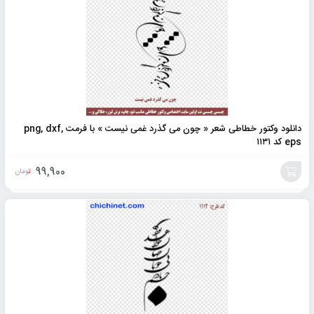
دانلود وکتور خطاطی شعر « چون می گذرد غمی نیست » با فرمت png, dxf,
eps کد ۱۱۳۱
99,900
تومان
افزودن
به
سبد