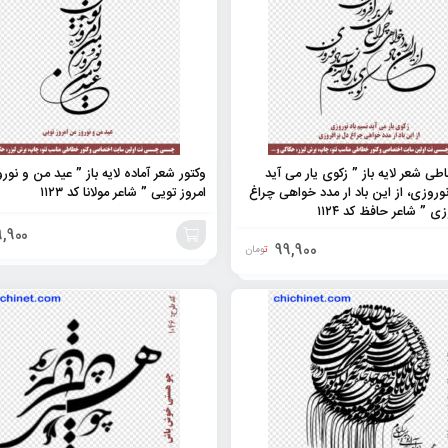
طی شعر لایه باز ” زکوی یار می آید
وکتور شعر آماده لایه باز ” عید من و نور
نوروزی، از این باد ار مدد خواهی چراغ
امروز تویی ” شاعر مولانا کد ۱۱۲۳
ی ” شاعر حافظ کد ۱۱۲۴
9,900
99,900
تومان
افزودن
به
سبد