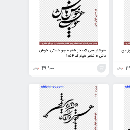
وز من
خوشنویسی لایه باز شعر « چو هستی، خوش
باش » شاعر خیام کد ۱۰۵۴
49,900
11
تومان
تومان
افزودن
به
سبد