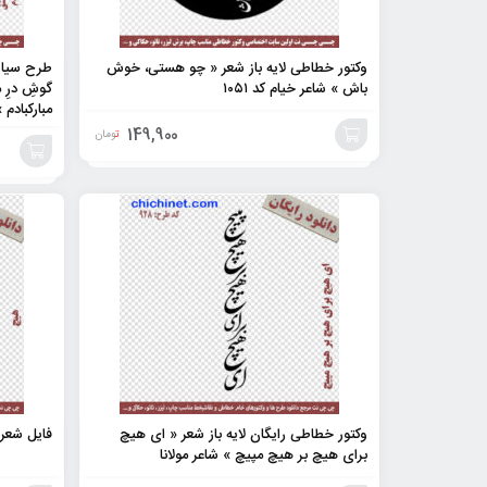
وکتور خطاطی لایه باز شعر « چو هستی، خوش
طرح سیاه 
باش » شاعر خیام کد ۱۰۵۱
گوشِ درِ م
مبارکبادم »
149,900
تومان
افزودن
افزودن
به
به
سبد
سبد
وکتور خطاطی رایگان لایه باز شعر « ای هیچ
فایل شعر ل
برای هیچ بر هیچ مپیچ » شاعر مولانا