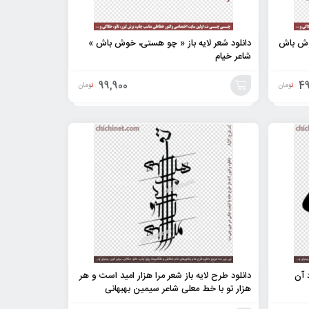
خوش باش
دانلود شعر لایه باز « چو هستی، خوش باش »
شاعر خیام
99,900
49
تومان
تومان
افزودن
به
سبد
د آن
دانلود طرح لایه باز شعر مرا هزار امید است و هر
هزار تو با خط معلی شاعر سیمین بهبهانی