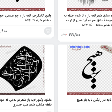
مشق شعر لایه باز « تا شدم حلقه به
وکتور کالیگرافی لایه باز « چو هستی، 
یخانهٔ عشق هر دَم آید غمی از نو به
» شاعر خیام کد ۱۰۴۶
 شاعر حافظ – کد ۱۰۴۷
,900
199,900
تومان
افزودن
به
سبد
ایه باز رایگان لایه باز هیچ
دانلود وکتور لایه باز شعر تو ندانی که خو
نقطه عشقی شاعر علی حیدری