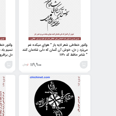
وکتور خطاطی شعر لایه باز ” هوایِ میکده غم
وکتور خطا
می‌بَرَد ز دل، خوش آن کَسان که دلی شادمان کنند
نسیم باد 
” شاعر حافظ کد ۱۱۳۰
دل برافروز
119,900
تومان
افزودن
افزودن
به
به
سبد
سبد