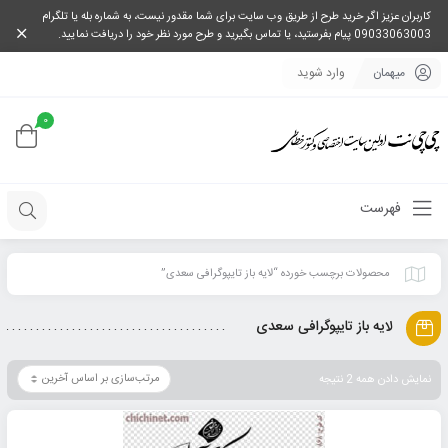
کاربران عزیز اگر خرید طرح از طریق وب سایت برای شما مقدور نیست، به شماره بله یا تلگرام
09033063003 پیام بفرستید، یا تماس بگیرید و طرح مورد نظر خود را دریافت نمایید.
میهمان
وارد شوید
0
فهرست
محصولات برچسب خورده “لایه باز تایپوگرافی سعدی”
لایه باز تایپوگرافی سعدی
نمایش دادن همه 2 نتیجه