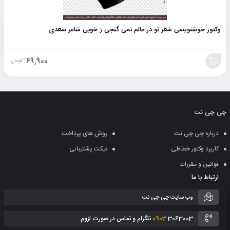
وکتور خوشنویسی شعر تو در عالم نمی گنجی ز خوبی شاعر سعدی
69,900
تومان
افزودن
به
چی چی نت
سبد
درباره چی چی نت
روش های پرداخت
کاربرد وکتور خطاطی
تیکت پشتیبانی
قوانین و مقررات
ارتباط با ما
وب سایت چی چی نت
3063003 تلگرام و تماس در صورت لزوم
0903