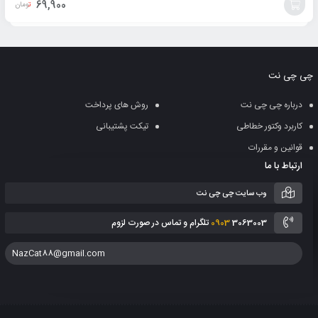
69,900
تومان
افزودن
به
چی چی نت
سبد
درباره چی چی نت
روش های پرداخت
کاربرد وکتور خطاطی
تیکت پشتیبانی
قوانین و مقررات
ارتباط با ما
وب سایت چی چی نت
3063003 تلگرام و تماس در صورت لزوم
0903
NazCat88@gmail.com