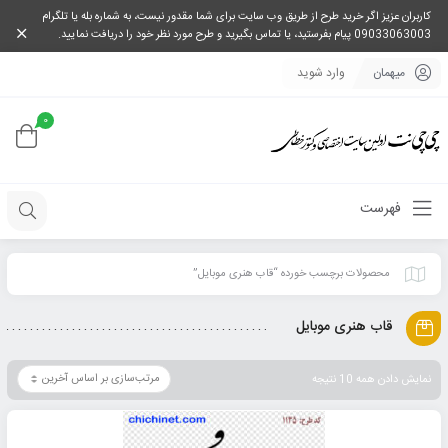
کاربران عزیز اگر خرید طرح از طریق وب سایت برای شما مقدور نیست، به شماره بله یا تلگرام
09033063003 پیام بفرستید، یا تماس بگیرید و طرح مورد نظر خود را دریافت نمایید.
میهمان
وارد شوید
0
فهرست
محصولات برچسب خورده “قاب هنری موبایل”
قاب هنری موبایل
نمایش دادن همه 10 نتیجه