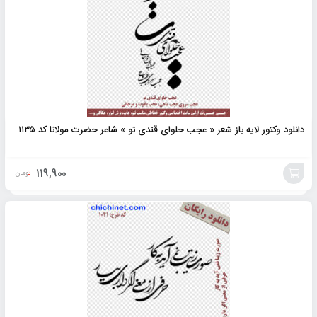
دانلود وکتور لایه باز شعر « عجب حلوای قندی تو » شاعر حضرت مولانا کد ۱۱۳۵
119,900
تومان
افزودن
به
سبد