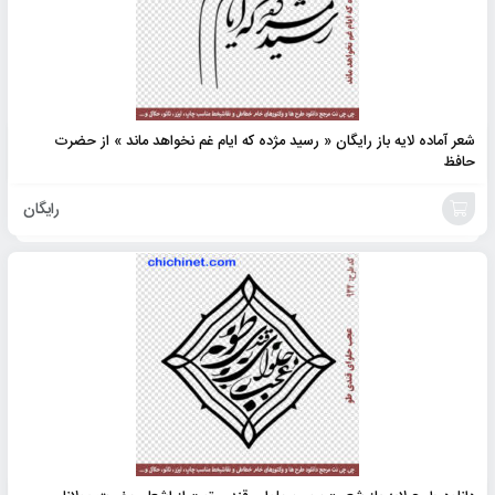
شعر آماده لایه باز رایگان « رسید مژده که ایام غم نخواهد ماند » از حضرت
حافظ
رایگان
افزودن
به
سبد