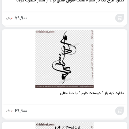
دانلود طرح لایه باز شعر « عجب حلوای قندی تو » از اشعار حضرت مولانا
79,900
تومان
افزودن
به
سبد
دانلود لایه باز ” دوستت دارم ” با خط معلی
49,900
تومان
افزودن