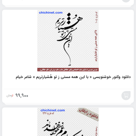
افزودن
به
سبد
دانلود وکتور خوشنویسی « با این همه مستی ز تو هُشیارتریم » شاعر خیام
99,900
تومان
افزودن
به
سبد