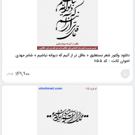
دانلود وکتور شعر نستعلیق « عاقل تر از آنیم که دیوانه نباشیم » شاعر مهدی
اخوان ثالث – کد ۱۱۵۵
149,900
تومان
افزودن
به
سبد