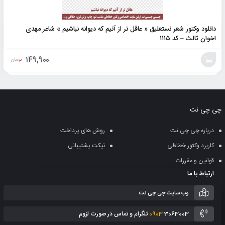
دانلود وکتور شعر نستعلیق « عاقل تر از آنیم که دیوانه نباشیم » شاعر مهدی
اخوان ثالث – کد ۱۱۱۵
149,900
تومان
افزودن
به
چی چی نت
سبد
درباره چی چی نت
روش های پرداخت
کاربرد وکتور خطاطی
تیکت پشتیبانی
قوانین و مقررات
ارتباط با ما
وب سایت چی چی نت
3063003 تلگرام و تماس در صورت لزوم
0903