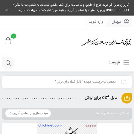
کاربران عزیز اگر خرید طرح از طریق وب سایت برای شما مقدور نیست، به شماره بله یا تلگرام
09033063003 پیام بفرستید، یا تماس بگیرید و طرح مورد نظر خود را دریافت نمایید.
میهمان
وارد شوید
0
فهرست
محصولات برچسب خورده “فایل dxf برای برش”
فایل dxf برای برش
نمایش دادن همه 2 نتیجه