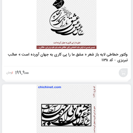
وکتور خطاطی لایه باز شعر « عشق ما را پی کاری به جهان آورده است » صائب
تبریزی – کد ۱۱۳۸
199,900
تومان
افزودن
به
سبد