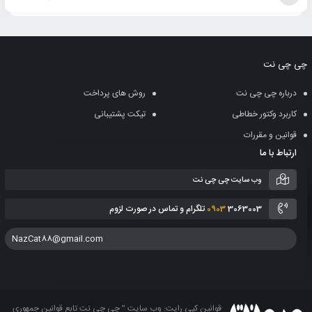
افزودن
به
چی چی نت
سبد
درباره چی چی نت
روش های پرداخت
کاربرد وکتور خطاطی
تیکت پشتیبانی
قوانین و مقررات
ارتباط با ما
وب سایت چی چی نت
3063003 تلگرام و تماس در صورت لزوم
0903
NazCat88@gmail.com
قوانین کپی رایت: وب سایت ” چی چی نت تابع قوانین جمهوری