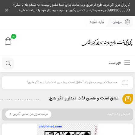
کاربران عزیز اگر خرید طرح از طریق وب سایت برای شما مقدور نیست، به شماره بله یا تلگرام
09033063003 پیام بفرستید، یا تماس بگیرید و طرح مورد نظر خود را دریافت نمایید.
میهمان
وارد شوید
0
فهرست
محصولات برچسب خورده “عشق است و همين لذت دیدار و دگر هیچ”
عشق است و همين لذت دیدار و دگر هیچ
نمایش یک نتیجه