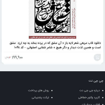
دانلود قاب مربعی شعر لایه باز « آن عشق كه در پرده بماند به چه ارزد عشق
است و همين لذت دیدار و دگر هیچ » شاعر شفایی اصفهانی – کد ۱۰۴۸
199,900
تومان
افزودن
به
چی چی نت
سبد
درباره چی چی نت
روش های پرداخت
کاربرد وکتور خطاطی
تیکت پشتیبانی
قوانین و مقررات