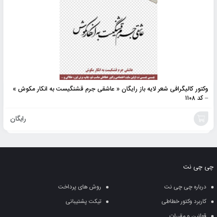
وکتور کالیگرافی شعر لایه باز رایگان « عاشقی جرم قشنگیست به انکار مکوش »
– کد ۱۱۰۸
رایگان
افزودن
به
چی چی نت
سبد
درباره چی چی نت
روش های پرداخت
کاربرد وکتور خطاطی
تیکت پشتیبانی
قوانین و مقررات