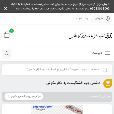
کاربران عزیز اگر خرید طرح از طریق وب سایت برای شما مقدور نیست، به شماره بله یا تلگرام
09033063003 پیام بفرستید، یا تماس بگیرید و طرح مورد نظر خود را دریافت نمایید.
میهمان
وارد شوید
0
فهرست
محصولات برچسب خورده “عاشقی جرم قشنگیست به انکار مکوش”
عاشقی جرم قشنگیست به انکار مکوش
نمایش یک نتیجه