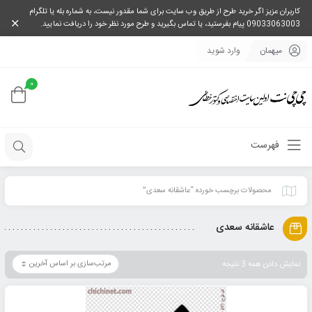
کاربران عزیز اگر خرید طرح از طریق وب سایت برای شما مقدور نیست، به شماره بله یا تلگرام
09033063003 پیام بفرستید، یا تماس بگیرید و طرح مورد نظر خود را دریافت نمایید.
میهمان
وارد شوید
0
فهرست
محصولات برچسب خورده “عاشقانه سعدی”
عاشقانه سعدی
نمایش دادن همه 3 نتیجه