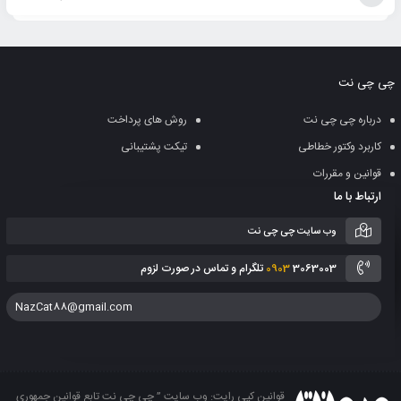
افزودن
به
چی چی نت
سبد
درباره چی چی نت
روش های پرداخت
کاربرد وکتور خطاطی
تیکت پشتیبانی
قوانین و مقررات
ارتباط با ما
وب سایت چی چی نت
3063003 تلگرام و تماس در صورت لزوم
0903
NazCat88@gmail.com
قوانین کپی رایت: وب سایت ” چی چی نت تابع قوانین جمهوری