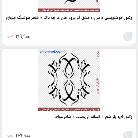
وکتور خوشنویسی « در راه عشق گر برود جان ما چه باک » شاعر هوشنگ ابتهاج
199,900
تومان
افزودن
به
سبد
وکتور لایه باز شعر « انسانم آرزوست » شاعر مولانا
149,900
تومان