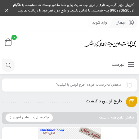
کاربران عزیز اگر خرید طرح از طریق وب سایت برای شما مقدور نیست، به شماره بله یا تلگرام
09033063003 پیام بفرستید، یا تماس بگیرید و طرح مورد نظر خود را دریافت نمایید.
میهمان
وارد شوید
0
فهرست
محصولات برچسب خورده “طرح کوسن با کیفیت”
طرح کوسن با کیفیت
نمایش دادن همه 9 نتیجه