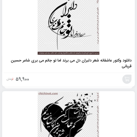
به
سبد
دانلود وکتور عاشقانه شعر دلبران دل می برند اما تو جانم می بری شاعر حسین
قربانی
59,900
تومان
افزودن
به
سبد