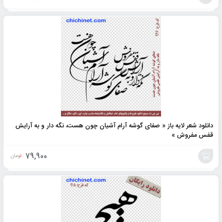
افزودن
به
سبد
دانلود شعر لایه باز « صفای گوشه آرام آشیان چون هست، نگه دار و به آرایش
قفس مفروش »
79,900
تومان
افزودن
به
سبد