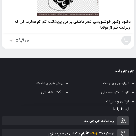
دانلود وکتور خوشنویسی شعر عاشقی بر من پریشانت کنم کم عمارت کن که
ویرانت کنم از مولانا
59,900
تومان
افزودن
به
چی چی نت
سبد
درباره چی چی نت
روش های پرداخت
کاربرد وکتور خطاطی
تیکت پشتیبانی
قوانین و مقررات
ارتباط با ما
وب سایت چی چی نت
3063003 تلگرام و تماس در صورت لزوم
0903