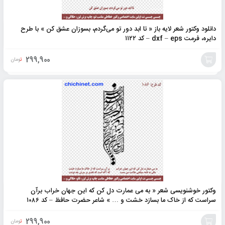
دانلود وکتور شعر لایه باز « تا ابد دور تو می‌گردم‌، بسوزان عشق کن » با طرح
دایره، فرمت dxf – eps – کد ۱۱۲۲
299,900
تومان
افزودن
به
سبد
وکتور خوشنویسی شعر « به می عمارت دل کن که این جهان خراب برآن
سراست که از خاک ما بسازد خشت و … » شاعر حضرت حافظ – کد ۱۰۸۶
299,900
تومان