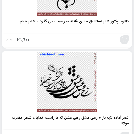
دانلود وکتور شعر نستعلیق « این قافله عمر عجب می گذرد » شاعر خیام
149,900
تومان
افزودن
به
سبد
شعر آماده لایه باز « زهی عشق زهی عشق که ما راست خدایا » شاعر حضرت
مولانا