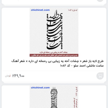
افزودن
به
سبد
طرح لایه باز شعر « چشات آخه یه زیبایی بی رحمانه ای داره » شعر آهنگ
ساعت عاشقی احمد سلو – کد ۱۰۸۲
249,900
تومان
افزودن
به
سبد