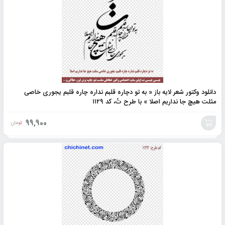
دانلود وکتور شعر لایه باز « به تو دچاره قلبم نداره چاره قلبم یجوری خاصی
مثلت هیچ جا نداریم اصلا » با طرح تُ، کد ۱۱۲۹
99,900
تومان
افزودن
به
سبد