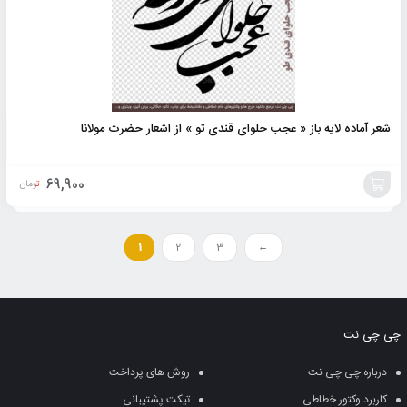
شعر آماده لایه باز « عجب حلوای قندی تو » از اشعار حضرت مولانا
69,900
تومان
افزودن
به
1
2
3
←
سبد
چی چی نت
درباره چی چی نت
روش های پرداخت
کاربرد وکتور خطاطی
تیکت پشتیبانی