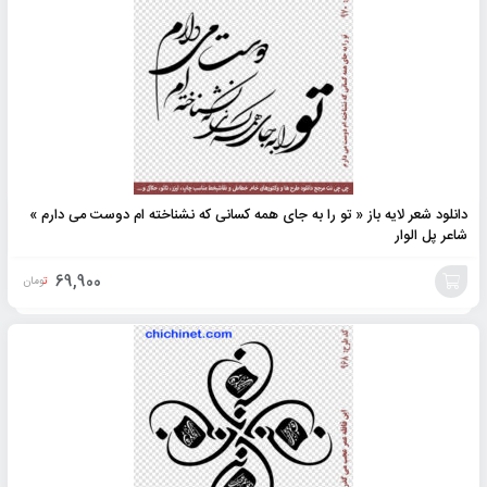
به
سبد
دانلود شعر لایه باز « تو را به جای همه کسانی که نشناخته ام دوست می دارم »
شاعر پل الوار
69,900
تومان
افزودن
به
سبد