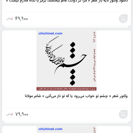
دانلود وکتور لایه باز شعر « مرا گر دولت عالم ببخشند، برابر با نگاه مادرم نیست »
49,900
تومان
افزودن
به
سبد
وکتور شعر « چشم تو خواب می‌رود یا که تو ناز می‌کنی » شاعر مولانا
79,900
تومان
افزودن