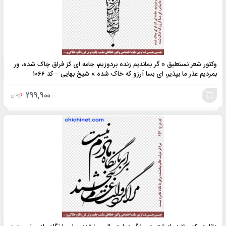
وکتور شعر نستعلیق « گر بماندیم زنده بردوزیم، جامه ای کز فراق چاک شده، ور
بمردیم عذر ما بپذیر، ای بسا آرزو که خاک شده » شیخ بهایی – کد ۱۰۶۶
299,900
تومان
افزودن
به
سبد