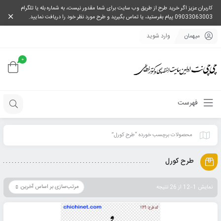
کاربران عزیز اگر خرید طرح از طریق وب سایت برای شما مقدور نیست، به شماره بله یا تلگرام
09033063003 پیام بفرستید، یا تماس بگیرید و طرح مورد نظر خود را دریافت نمایید.
میهمان
وارد شوید
0
فهرست
محصولات برچسب خورده “طرح کورل”
طرح کورل
نمایش 1–12 از 26 نتیجه