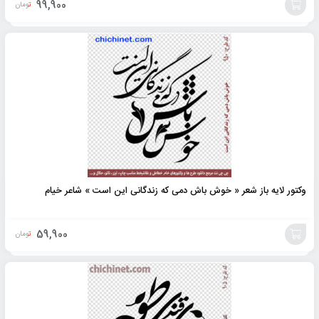
99,900
تومان
افزودن
به
سبد
وکتور لایه باز شعر « خوش باش دمی که زندگانی این است » شاعر خیام
59,900
تومان
افزودن
به
سبد