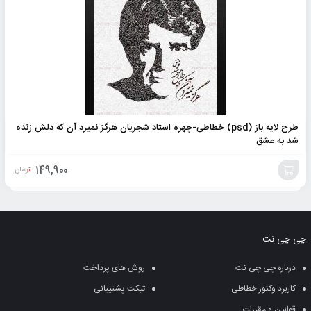
طرح لایه باز (psd) خطاطی-چهره استاد شجریان هرگز نمیرد آن که دلش زنده
شد به عشق
149,900
تومان
افزودن
به
چی چی نت
سبد
درباره چی چی نت
روش های پرداخت
کاربرد وکتور خطاطی
تیکت پشتیبانی
قوانین و مقررات