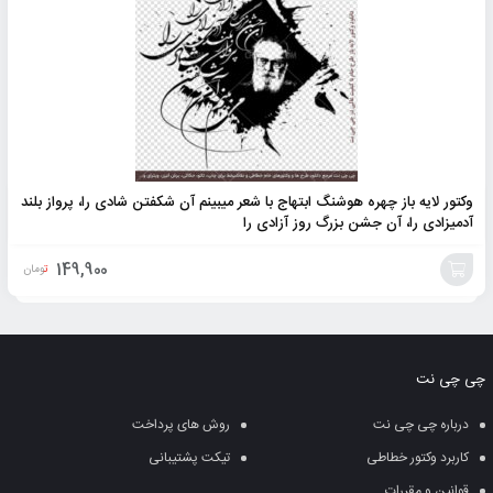
وکتور لایه باز چهره هوشنگ ابتهاج با شعر میبینم آن شکفتن شادی را، پرواز بلند
آدمیزادی را، آن جشن بزرگ روز آزادی را
149,900
تومان
افزودن
به
چی چی نت
سبد
درباره چی چی نت
روش های پرداخت
کاربرد وکتور خطاطی
تیکت پشتیبانی
قوانین و مقررات