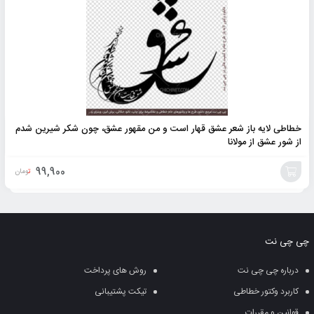
خطاطی لایه باز شعر عشق قهار است و من مقهور عشق، چون شکر شیرین شدم
از شور عشق از مولانا
99,900
تومان
افزودن
به
چی چی نت
سبد
درباره چی چی نت
روش های پرداخت
کاربرد وکتور خطاطی
تیکت پشتیبانی
قوانین و مقررات