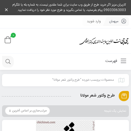
کاربران عزیز اگر خرید طرح از طریق وب سایت برای شما مقدور نیست، به شماره بله یا تلگرام
09033063003 پیام بفرستید، یا تماس بگیرید و طرح مورد نظر خود را دریافت نمایید.
میهمان
وارد شوید
0
فهرست
محصولات برچسب خورده “طرح وکتور شعر مولانا”
طرح وکتور شعر مولانا
نمایش یک نتیجه