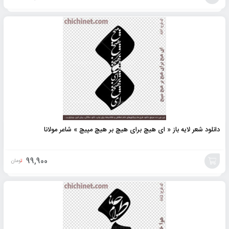
افزودن
به
سبد
دانلود شعر لایه باز « ای هیچ برای هیچ بر هیچ مپیچ » شاعر مولانا
99,900
تومان
افزودن
به
سبد