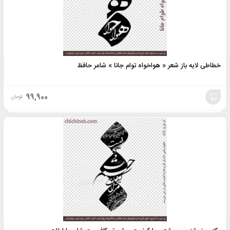
خطاطی لایه باز شعر « هواخواه توام جانا » شاعر حافظ
99,900
تومان
افزودن
به
سبد