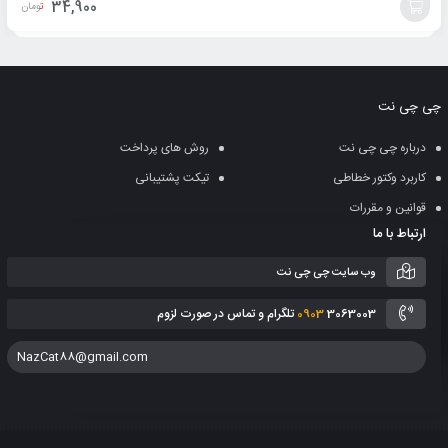
34,900
تومان
افزودن
به
چی چی نت
سبد
درباره چی چی نت
روش های پرداخت
کاربرد وکتور خطاطی
تیکت پشتیبانی
قوانین و مقررات
ارتباط با ما
وب سایت چی چی نت
3063003 تلگرام و تماس در صورت لزوم
0903
NazCat88@gmail.com