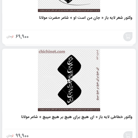
وکتور شعر لایه باز « جان من است او » شاعر حضرت مولانا
69,900
تومان
افزودن
به
سبد
وکتور خطاطی لایه باز « ای هیچ برای هیچ بر هیچ مپیچ » شاعر مولانا
99,900
تومان