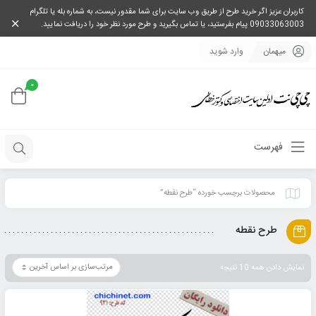
کاربران عزیز اگر خرید طرح از طریق وب سایت برای شما مقدور نیست، به شماره بله یا تلگرام
09033063003 پیام بفرستید، یا تماس بگیرید و طرح مورد نظر خود را دریافت نمایید.
میهمان
وارد شوید
0
فهرست
محصولات برچسب خورده “طرح نقطه”
طرح نقطه
نمایش دادن همه 10 نتیجه