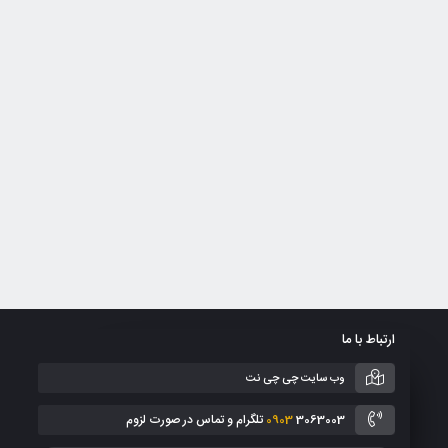
ارتباط با ما
وب سایت چی چی نت
3063003 تلگرام و تماس در صورت لزوم
0903