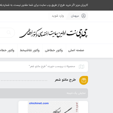
کاربران عزیز اگر خرید طرح از طریق وب سایت برای شما مقدور نیست، به شماره بله یا تلگرام 09033063003 پیام بفرستید، یا تماس بگیرید و طرح مورد نظر خود 
میهمان
وارد شوید
صفحه اصلی
وکتور خطاطی
وکتور نقاشیخط
وکتور خطاط
محصولات برچسب خورده “طرح مانتو شعر”
طرح مانتو شعر
نمایش یک نتیجه