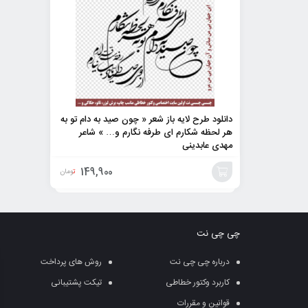
دانلود طرح لایه باز شعر « چون صید به دام تو به
هر لحظه شکارم ای طرفه نگارم و… » شاعر
مهدی عابدینی
149,900
تومان
افزودن
به
چی چی نت
سبد
درباره چی چی نت
روش های پرداخت
کاربرد وکتور خطاطی
تیکت پشتیبانی
قوانین و مقررات