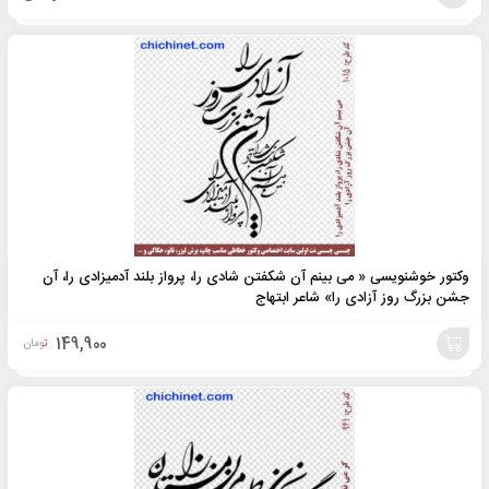
افزودن
به
سبد
وکتور خوشنویسی « می بینم آن شکفتن شادی را، پرواز بلند آدمیزادی را، آن
جشن بزرگ روز آزادی را» شاعر ابتهاج
149,900
تومان
افزودن
به
سبد