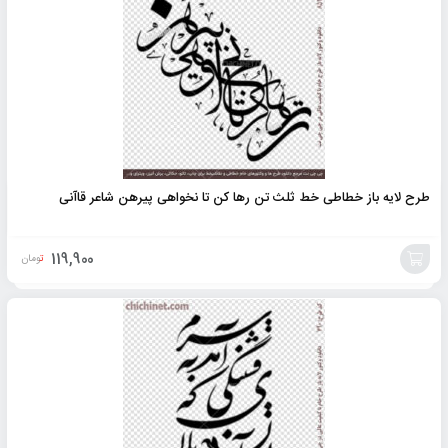
به
سبد
طرح لایه باز خطاطی خط ثلث تن رها کن تا نخواهی پیرهن شاعر قاآنی
119,900
تومان
افزودن
به
سبد