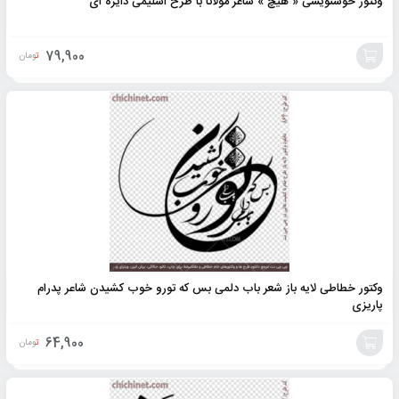
وکتور خوشنویسی « هیچ » شاعر مولانا با طرح اسلیمی دایره ای
79,900
تومان
افزودن
به
سبد
وکتور خطاطی لایه باز شعر باب دلمی بس که تورو خوب کشیدن شاعر پدرام
پاریزی
64,900
تومان
افزودن