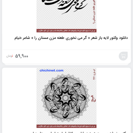
دانلود وکتور لایه باز شعر « گر می نخوری طعنه مزن مستان را » شاعر خیام
59,900
تومان
افزودن
به
سبد