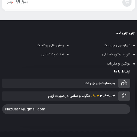
99,900
تومان
افزودن
به
چی چی نت
سبد
درباره چی چی نت
روش های پرداخت
کاربرد وکتور خطاطی
تیکت پشتیبانی
قوانین و مقررات
ارتباط با ما
وب سایت چی چی نت
3063003 تلگرام و تماس در صورت لزوم
0903
NazCat88@gmail.com