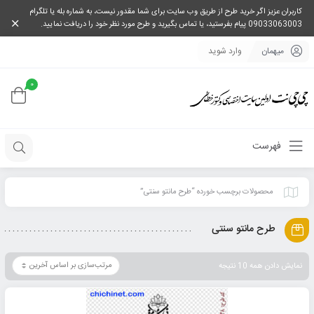
کاربران عزیز اگر خرید طرح از طریق وب سایت برای شما مقدور نیست، به شماره بله یا تلگرام
09033063003 پیام بفرستید، یا تماس بگیرید و طرح مورد نظر خود را دریافت نمایید.
میهمان
وارد شوید
0
فهرست
محصولات برچسب خورده “طرح مانتو سنتی”
طرح مانتو سنتی
نمایش دادن همه 10 نتیجه