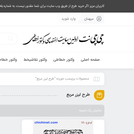
کاربران عزیز اگر خرید طرح از طریق وب سایت برای شما مقدور نیست، به شماره بله یا تلگرام 09033063003 پیام بفرستید، یا تماس بگیرید و طرح مورد نظر خود 
میهمان
وارد شوید
صفحه اصلی
وکتور خطاطی
وکتور نقاشیخط
وکتور خطاط
محصولات برچسب خورده “طرح لیزر مربع”
طرح لیزر مربع
نمایش یک نتیجه