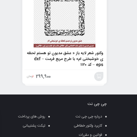
وکتور شعر لایه باز « عشق مدیون تو هستم لحظه
ی خوشبختی ام» با طرح مربع فرمت dxf –
eps – کد ۱۱۲۰
299,900
تومان
افزودن
به
چی چی نت
سبد
درباره چی چی نت
روش های پرداخت
کاربرد وکتور خطاطی
تیکت پشتیبانی
قوانین و مقررات