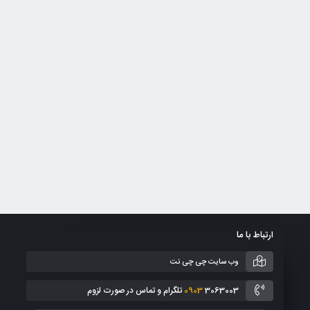
ارتباط با ما
وب سایت چی چی نت
3063003 تلگرام و تماس در صورت لزوم
0903