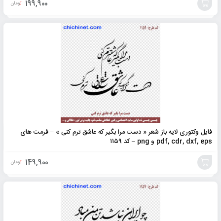
199,900
تومان
افزودن
به
سبد
فایل وکتوری لایه باز شعر « دست مرا بگیر که عاشق ترم کنی » – فرمت های
pdf, cdr, dxf, eps و png – کد ۱۱۵۹
149,900
تومان
افزودن
به
سبد