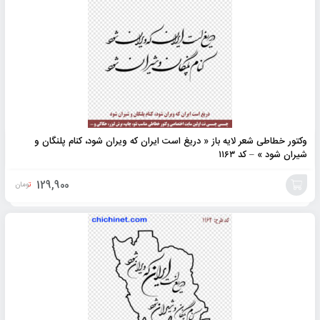
به
سبد
وکتور خطاطی شعر لایه باز « دریغ است ایران که ویران شود، کنام پلنگان و
شیران شود » – کد ۱۱۶۳
129,900
تومان
افزودن
به
سبد