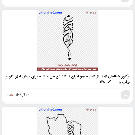
افزودن
به
سبد
وکتور خطاطی لایه باز شعر « چو ایران نباشد تن من مباد » برای برش لیزر، تتو و
چاپ و .. – کد ۱۱۷۰
149,900
تومان
افزودن
به
سبد