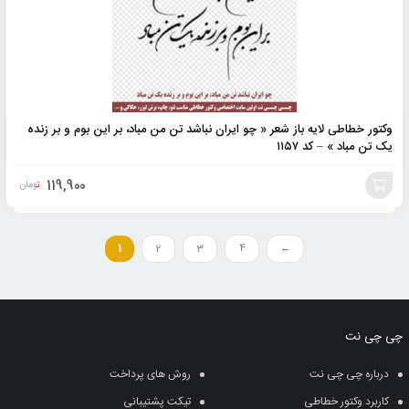
وکتور خطاطی لایه باز شعر « چو ایران نباشد تن من مباد، بر این بوم و بر زنده
یک تن مباد » – کد ۱۱۵۷
119,900
تومان
افزودن
به
1
2
3
4
←
سبد
چی چی نت
درباره چی چی نت
روش های پرداخت
کاربرد وکتور خطاطی
تیکت پشتیبانی