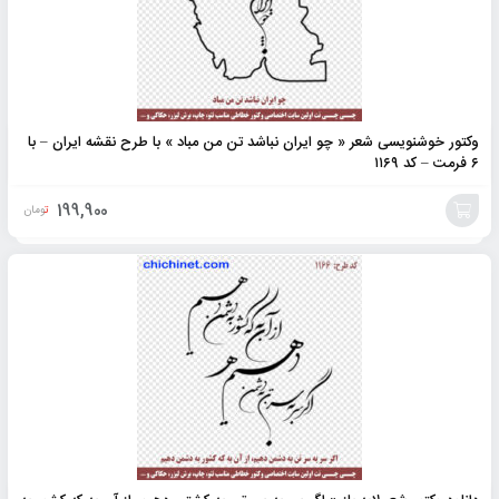
وکتور خوشنویسی شعر « چو ایران نباشد تن من مباد » با طرح نقشه ایران – با
۶ فرمت – کد ۱۱۶۹
199,900
تومان
افزودن
به
سبد