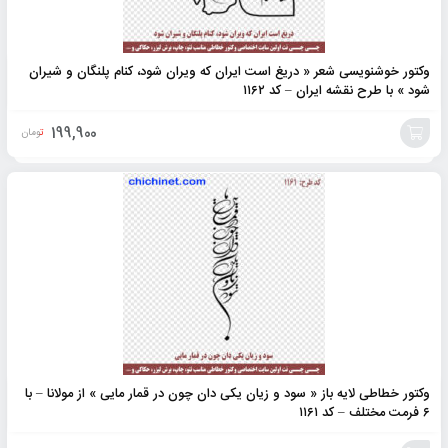
وکتور خوشنویسی شعر « دریغ است ایران که ویران شود، کنام پلنگان و شیران
شود » با طرح نقشه ایران – کد ۱۱۶۲
199,900
تومان
افزودن
به
سبد
وکتور خطاطی لایه باز « سود و زیان یکی دان چون در قمار مایی » از مولانا – با
۶ فرمت مختلف – کد ۱۱۶۱