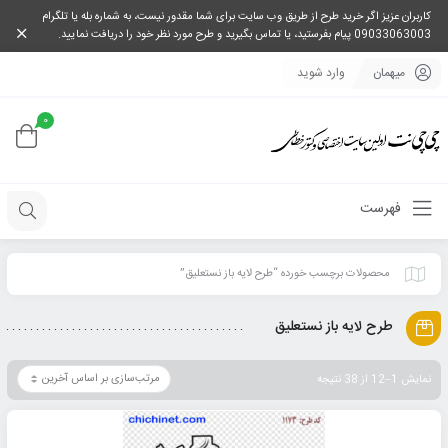
کاربران عزیز اگر خرید طرح از طریق وب سایت برای شما مقدور نیست، به شماره بله یا تلگرام
09033063003 پیام بفرستید، یا تماس بگیرید و طرح مورد نظر خود را دریافت نمایید.
میهمان
وارد شوید
0
فهرست
محصولات برچسب خورده “طرح لایه باز نستعلیق”
طرح لایه باز نستعلیق
نمایش 1–12 از 38 نتیجه