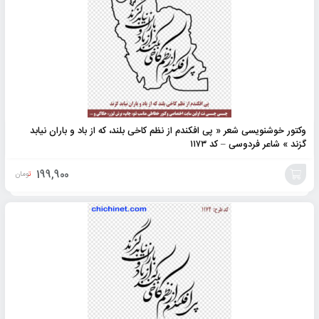
وکتور خوشنویسی شعر « پی افکندم از نظم کاخی بلند، که از باد و باران نیابد
گزند » شاعر فردوسی – کد ۱۱۷۳
199,900
تومان
افزودن
به
سبد