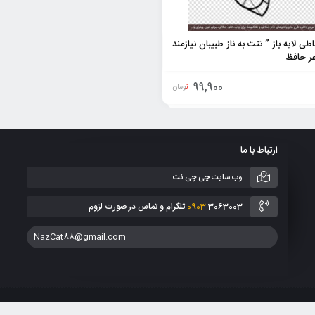
ی لایه باز ” تنت به ناز طبیبان نیازمند
عر حافظ
99,900
تومان
ارتباط با ما
وب سایت چی چی نت
3063003 تلگرام و تماس در صورت لزوم
0903
NazCat88@gmail.com
انین جمهوری اسلامی ایران می باشد. هر گونه کپی برداری از طرح ها، فروش و انتشار