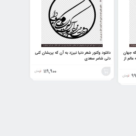
که جهان
دانلود وکتور شعر دنیا نیرزد به آن که پریشان کنی
عالم از
دلی شاعر سعدی
119,900
تومان
99
تومان
افزودن
به
سبد