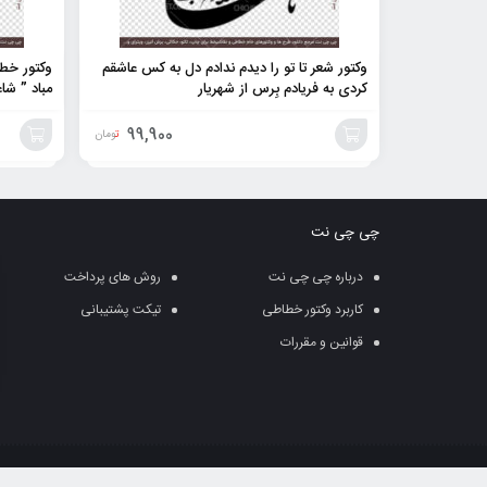
وکتور شعر تا تو را دیدم ندادم دل به کس عاشقم
وکتور خطاط
کردی به فریادم بِرس از شهریار
مباد ” شا
99,900
تومان
افزودن
افزودن
به
به
چی چی نت
سبد
سبد
درباره چی چی نت
روش های پرداخت
کاربرد وکتور خطاطی
تیکت پشتیبانی
قوانین و مقررات
قوانین کپی رایت: وب سایت ” چی چی نت تابع قو