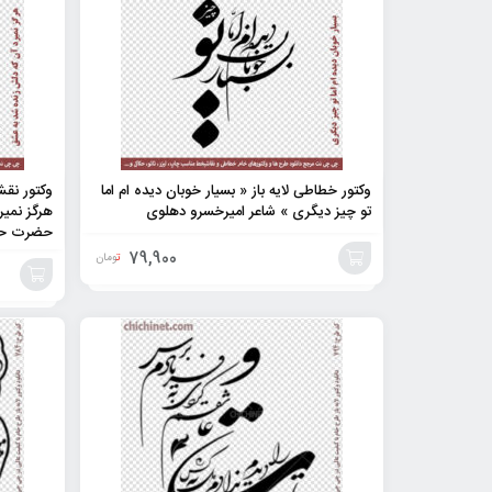
وکتور خطاطی لایه باز « بسیار خوبان دیده ام اما
وکتور نقش
تو چیز دیگری » شاعر امیرخسرو دهلوی
هرگز نمیر
حضرت حا
79,900
تومان
افزودن
افزودن
به
به
سبد
سبد