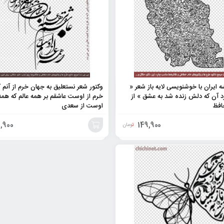
ه ایران با خوشنویسی لایه باز شعر «
وکتور شعر نستعلیق به جهان خرم از آنم 
د آن که دلش زنده شد به عشق » از
خرم از اوست عاشقم بر همه عالم که همه 
فظ
اوست از سعدی
,900
149,900
تومان
افزودن
به
سبد