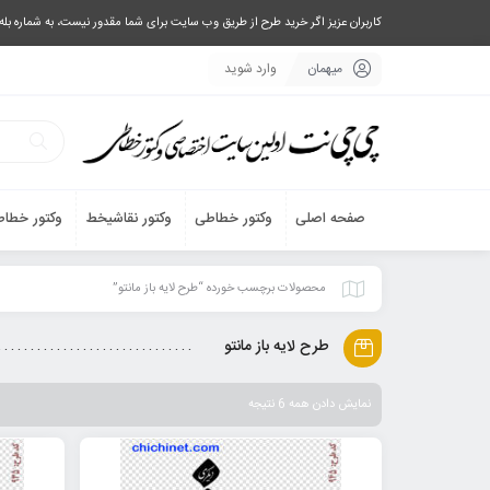
کاربران عزیز اگر خرید طرح از طریق وب سایت برای شما مقدور نیست، به شماره بله یا تلگرام 09033063003 پیام بفرستید، یا تماس بگیرید و طرح مورد نظر خود 
میهمان
وارد شوید
صفحه اصلی
وکتور خطاطی
وکتور نقاشیخط
وکتور خطاط
محصولات برچسب خورده “طرح لایه باز مانتو”
طرح لایه باز مانتو
نمایش دادن همه 6 نتیجه