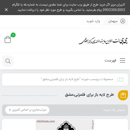
کاربران عزیز اگر خرید طرح از طریق وب سایت برای شما مقدور نیست، به شماره بله یا تلگرام
09033063003 پیام بفرستید، یا تماس بگیرید و طرح مورد نظر خود را دریافت نمایید.
میهمان
وارد شوید
0
فهرست
محصولات برچسب خورده “طرح لایه باز برای قلمزنی،عشق”
طرح لایه باز برای قلمزنی،عشق
نمایش یک نتیجه