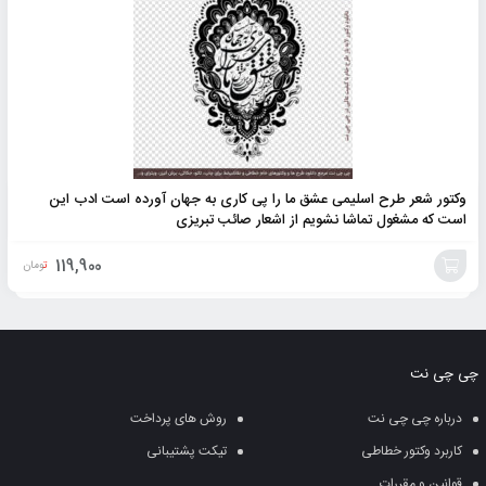
وکتور شعر طرح اسلیمی عشق ما را پی کاری به جهان آورده است ادب این
است که مشغول تماشا نشویم از اشعار صائب تبریزی
119,900
تومان
افزودن
به
چی چی نت
سبد
درباره چی چی نت
روش های پرداخت
کاربرد وکتور خطاطی
تیکت پشتیبانی
قوانین و مقررات