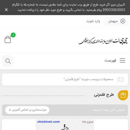
کاربران عزیز اگر خرید طرح از طریق وب سایت برای شما مقدور نیست، به شماره بله یا تلگرام
09033063003 پیام بفرستید، یا تماس بگیرید و طرح مورد نظر خود را دریافت نمایید.
میهمان
وارد شوید
0
فهرست
محصولات برچسب خورده “طرح قلمزنی”
طرح قلمزنی
نمایش دادن همه 7 نتیجه