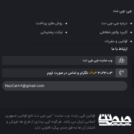
به
چی چی نت
سبد
درباره چی چی نت
روش های پرداخت
کاربرد وکتور خطاطی
تیکت پشتیبانی
قوانین و مقررات
ارتباط با ما
وب سایت چی چی نت
3063003 تلگرام و تماس در صورت لزوم
0903
NazCat88@gmail.com
قوانین کپی رایت: وب سایت ” چی چی نت تابع قوانین جمهوری
اسلامی ایران می باشد. هر گونه کپی برداری از طرح ها، فروش و
انتشار آن ها به طور جدی پیگرد قانونی دارد.