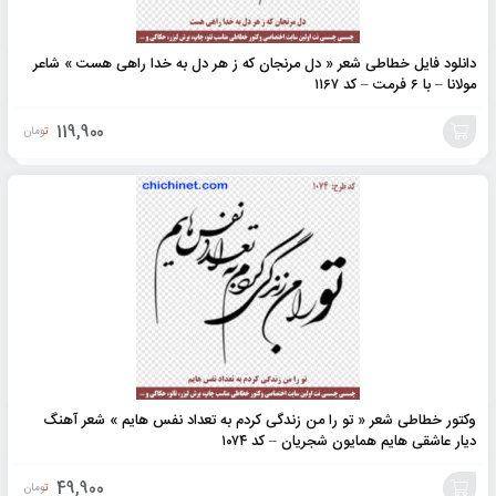
دانلود فایل خطاطی شعر « دل مرنجان که ز هر دل به خدا راهی هست » شاعر
مولانا – با ۶ فرمت – کد ۱۱۶۷
119,900
تومان
افزودن
به
سبد
وکتور خطاطی شعر « تو را من زندگی کردم به تعداد نفس هایم » شعر آهنگ
دیار عاشقی هایم همایون شجریان – کد ۱۰۷۴
49,900
تومان