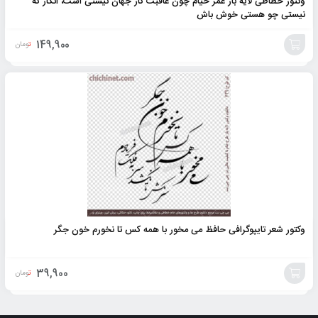
وکتور خطاطی لایه باز عمر خیام چون عاقبت کار جهان نیستی است، انگار که
نیستی چو هستی خوش باش
149,900
تومان
افزودن
به
سبد
وکتور شعر تایپوگرافی حافظ می مخور با همه کس تا نخورم خون جگر
39,900
تومان
افزودن