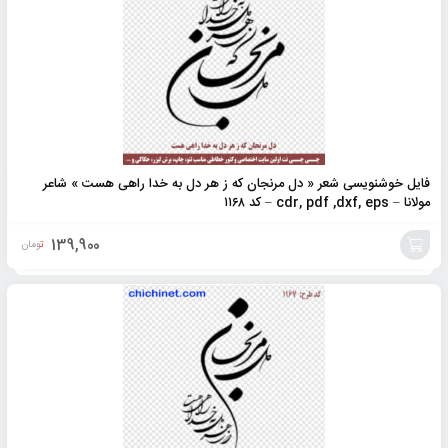
فایل خوشنویسی شعر « دل مرنجان که ز هر دل به خدا راهی هست » شاعر
مولانا – cdr, pdf ,dxf, eps – کد ۱۱۶۸
139,900
تومان
افزودن
به
سبد