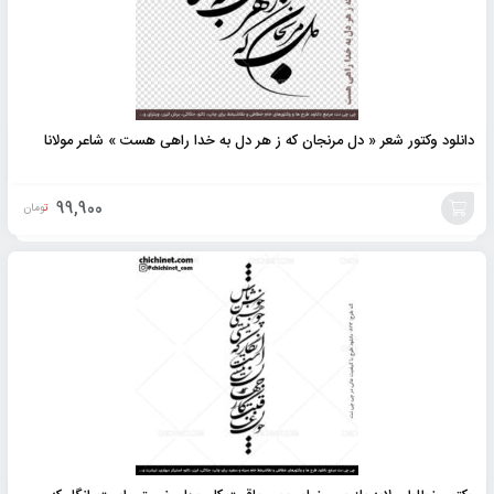
دانلود وکتور شعر « دل مرنجان که ز هر دل به خدا راهی هست » شاعر مولانا
99,900
تومان
افزودن
به
سبد