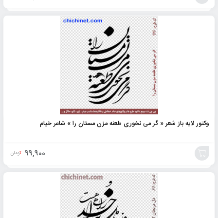
افزودن
به
سبد
وکتور لایه باز شعر « گر می نخوری طعنه مزن مستان را » شاعر خیام
99,900
تومان
افزودن
به
سبد