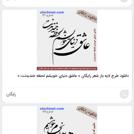
افزودن
به
سبد
دانلود طرح لایه باز شعر رایگان « عاشق دنیای خویشم لحظه خندیدنت »
رایگان
افزودن
به
سبد