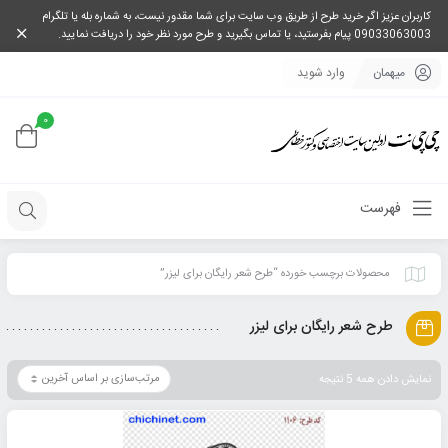
کاربران عزیز اگر خرید طرح از طریق وب سایت برای شما مقدور نیست، به شماره بله یا تلگرام
09033063003 پیام بفرستید، یا تماس بگیرید و طرح مورد نظر خود را دریافت نمایید.
میهمان
وارد شوید
0
فهرست
محصولات برچسب خورده “طرح شعر رایگان برای لیزر”
طرح شعر رایگان برای لیزر
نمایش دادن همه 5 نتیجه