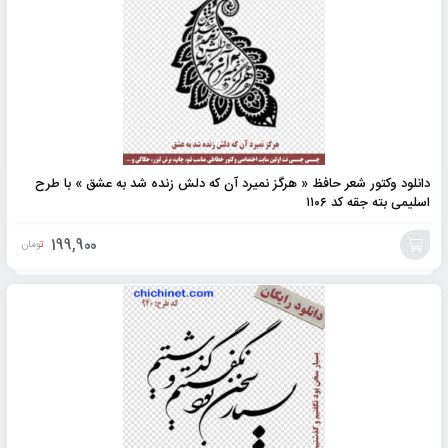
دانلود وکتور شعر حافظ « هرگز نمیرد آن که دلش زنده شد به عشق » با طرح
اسلیمی بته جقه کد ۱۱۰۶
199,900
تومان
افزودن
به
سبد