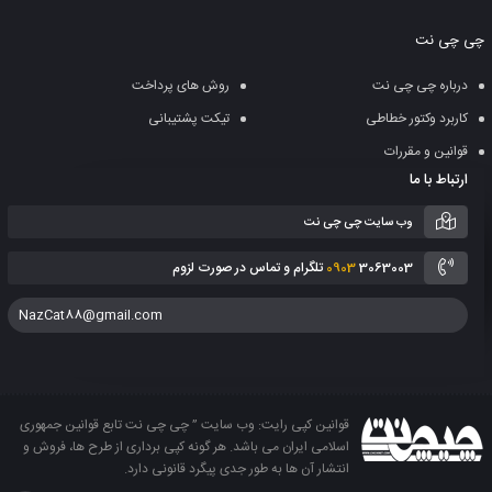
به
چی چی نت
سبد
درباره چی چی نت
روش های پرداخت
کاربرد وکتور خطاطی
تیکت پشتیبانی
قوانین و مقررات
ارتباط با ما
وب سایت چی چی نت
3063003 تلگرام و تماس در صورت لزوم
0903
NazCat88@gmail.com
قوانین کپی رایت: وب سایت ” چی چی نت تابع قوانین جمهوری
اسلامی ایران می باشد. هر گونه کپی برداری از طرح ها، فروش و
انتشار آن ها به طور جدی پیگرد قانونی دارد.