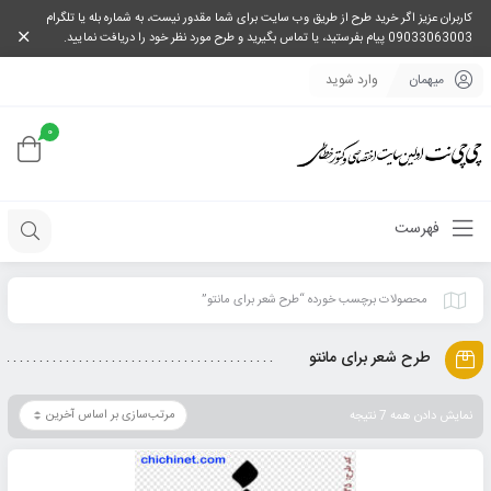
کاربران عزیز اگر خرید طرح از طریق وب سایت برای شما مقدور نیست، به شماره بله یا تلگرام
09033063003 پیام بفرستید، یا تماس بگیرید و طرح مورد نظر خود را دریافت نمایید.
میهمان
وارد شوید
0
فهرست
محصولات برچسب خورده “طرح شعر برای مانتو”
طرح شعر برای مانتو
نمایش دادن همه 7 نتیجه