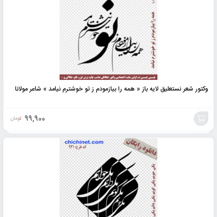
وکتور شعر نستعلیق لایه باز « همه را بیازمودم ز تو خوشترم نیامد » شاعر مولانا
99,900
تومان
افزودن
به
سبد