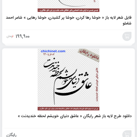
فایل شعر لایه باز « خوشا رها کردن، خوشا پر کشیدن، خوشا رهایی » شاعر احمد
شاملو
199,900
تومان
افزودن
به
سبد
دانلود طرح لایه باز شعر رایگان « عاشق دنیای خویشم لحظه خندیدنت »
رایگان