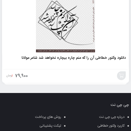
به
سبد
دانلود وکتور خطاطی آن را که منم چاره بیچاره نخواهد شد شاعر مولانا
79,900
تومان
افزودن
به
چی چی نت
سبد
درباره چی چی نت
روش های پرداخت
کاربرد وکتور خطاطی
تیکت پشتیبانی