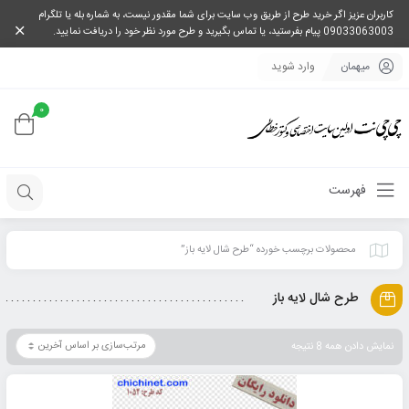
کاربران عزیز اگر خرید طرح از طریق وب سایت برای شما مقدور نیست، به شماره بله یا تلگرام
09033063003 پیام بفرستید، یا تماس بگیرید و طرح مورد نظر خود را دریافت نمایید.
میهمان
وارد شوید
0
فهرست
محصولات برچسب خورده “طرح شال لایه باز”
طرح شال لایه باز
نمایش دادن همه 8 نتیجه