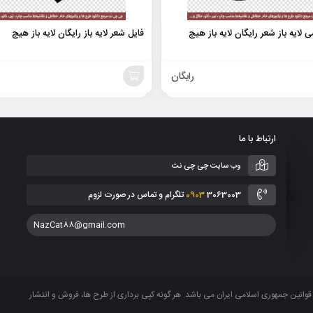
لایه باز شعر رایگان لایه باز هیچ
فایل شعر لایه باز رایگان لایه باز هیچ
رایگان
افزودن
به
ارتباط با ما
سبد
وب سایت چی چی نت
3063003 تلگرام و تماس در صورت لزوم
0903
NazCat88@gmail.com
انین جمهوری اسلامی ایران می باشد. هر گونه کپی برداری از طرح ها، فروش و انتشار