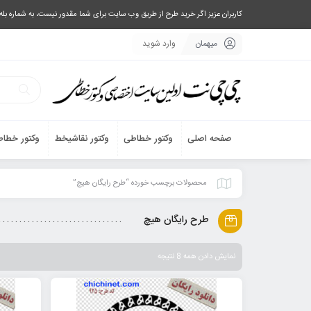
کاربران عزیز اگر خرید طرح از طریق وب سایت برای شما مقدور نیست، به شماره بله یا تلگرام 09033063003 پیام بفرستید، یا تماس بگیرید و طرح مورد نظر خود 
میهمان
وارد شوید
صفحه اصلی
وکتور خطاطی
وکتور نقاشیخط
وکتور خطاط
محصولات برچسب خورده “طرح رایگان هیچ”
طرح رایگان هیچ
نمایش دادن همه 8 نتیجه