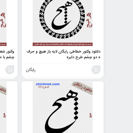
دانلود وکتور خطاطی رایگان لایه باز هیچ و حرف
وکتور شعر
ه دو چشم طرح دایره
چشم با ط
رایگان
افزودن
افزودن
به
به
سبد
سبد