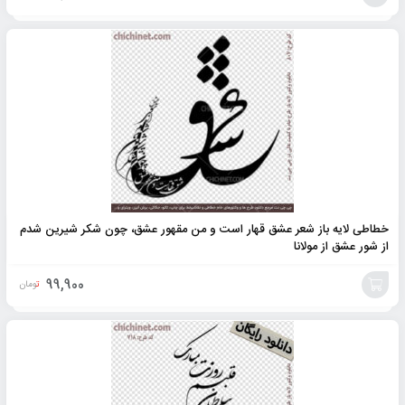
افزودن
به
سبد
خطاطی لایه باز شعر عشق قهار است و من مقهور عشق، چون شکر شیرین شدم
از شور عشق از مولانا
99,900
تومان
افزودن
به
سبد