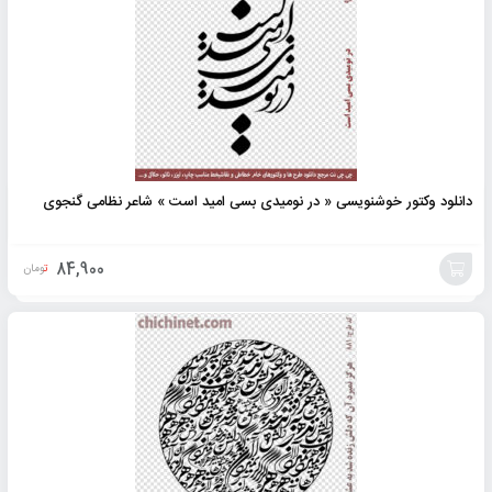
دانلود وکتور خوشنویسی « در نومیدی بسی امید است » شاعر نظامی گنجوی
84,900
تومان
افزودن
به
سبد