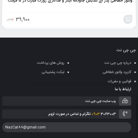
وکتور خطاطی پدر ای تندیس جاودانه ایثار و فداکاری روزت مبارک در ۵ فرمت
39,900
تومان
افزودن
به
چی چی نت
سبد
درباره چی چی نت
روش های پرداخت
کاربرد وکتور خطاطی
تیکت پشتیبانی
قوانین و مقررات
ارتباط با ما
وب سایت چی چی نت
3063003 تلگرام و تماس در صورت لزوم
0903
NazCat88@gmail.com