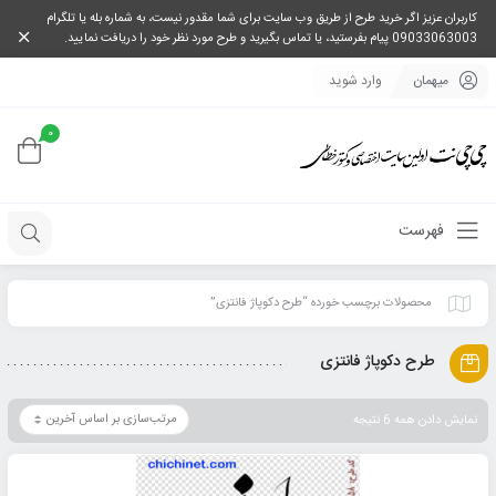
کاربران عزیز اگر خرید طرح از طریق وب سایت برای شما مقدور نیست، به شماره بله یا تلگرام
09033063003 پیام بفرستید، یا تماس بگیرید و طرح مورد نظر خود را دریافت نمایید.
میهمان
وارد شوید
0
فهرست
محصولات برچسب خورده “طرح دکوپاژ فانتزی”
طرح دکوپاژ فانتزی
نمایش دادن همه 6 نتیجه