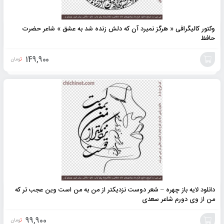
وکتور کالیگرافی « هرگز نمیرد آن که دلش زنده شد به عشق » شاعر حضرت
حافظ
149,900
تومان
افزودن
به
سبد
دانلود لایه باز چهره – شعر دوست نزدیکتر از من به من است وین عجب تر که
من از وی دورم شاعر سعدی
99,900
تومان