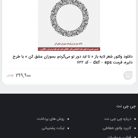
دانلود وکتور شعر لایه باز « تا ابد دور تو می‌گردم‌، بسوزان عشق کن » با طرح
دایره، فرمت dxf – eps – کد ۱۱۲۲
299,900
تومان
افزودن
به
چی چی نت
سبد
درباره چی چی نت
روش های پرداخت
کاربرد وکتور خطاطی
تیکت پشتیبانی
قوانین و مقررات