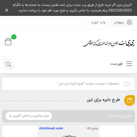
کاربران عزیز اگر خرید طرح از طریق وب سایت برای شما مقدور نیست، به شماره بله یا تلگرام
09033063003 پیام بفرستید، یا تماس بگیرید و طرح مورد نظر خود را دریافت نمایید.
میهمان
وارد شوید
0
فهرست
محصولات برچسب خورده “طرح دایره برای لیزر”
طرح دایره برای لیزر
نمایش یک نتیجه