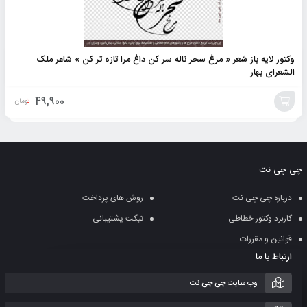
وکتور لایه باز شعر « مرغ سحر ناله سر کن داغ مرا تازه تر کن » شاعر ملک
الشعرای بهار
49,900
تومان
افزودن
به
چی چی نت
سبد
درباره چی چی نت
روش های پرداخت
کاربرد وکتور خطاطی
تیکت پشتیبانی
قوانین و مقررات
ارتباط با ما
وب سایت چی چی نت