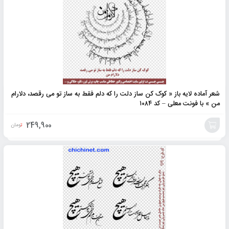
شعر آماده لایه باز « کوک کن ساز دلت را که دلم فقط به ساز تو می رقصد، دلارام
من » با فونت معلی – کد ۱۰۸۴
249,900
تومان
افزودن
به
سبد