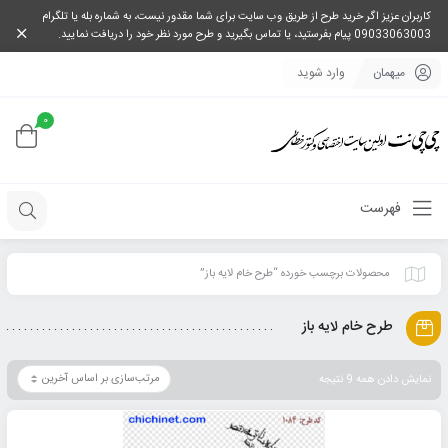
کاربران عزیز اگر خرید طرح از طریق وب سایت برای شما مقدور نیست، به شماره بله یا تلگرام
09033063003 پیام بفرستید، یا تماس بگیرید و طرح مورد نظر خود را دریافت نمایید.
میهمان
وارد شوید
0
فهرست
محصولات برچسب خورده “طرح خام لایه باز”
طرح خام لایه باز
نمایش دادن همه 9 نتیجه