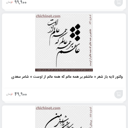
99,900
تومان
افزودن
به
سبد
وکتور لایه باز شعر « عاشقم بر همه عالم که همه عالم از اوست » شاعر سعدی
49,900
تومان
افزودن
به
سبد