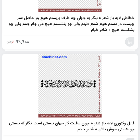
خطاطی لایه باز شعر « بنگر به جهان چه طرف بربستم هیچ وز حاصل عمر
چیست در دستم هیچ شمع طربم ولی چو بنشستم هیچ من جام جمم ولی چو
بشکستم هیچ » شاعر خیام
99,900
تومان
افزودن
به
سبد
فایل وکتوری لایه باز شعر « چون عاقبت کار جهان نیستی است انگار که نیستی
چو هستی خوش باش » شاعر خیام