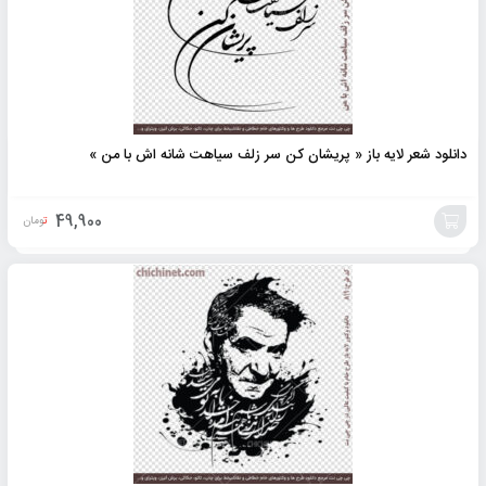
دانلود شعر لایه باز « پريشان كن سر زلف سياهت شانه اش با من »
49,900
تومان
افزودن
به
سبد