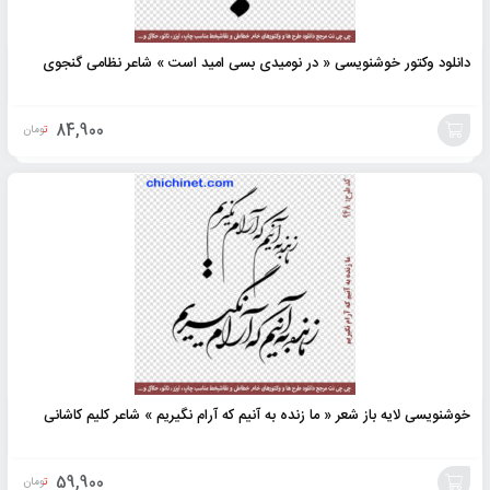
دانلود وکتور خوشنویسی « در نومیدی بسی امید است » شاعر نظامی گنجوی
84,900
تومان
افزودن
به
سبد
خوشنویسی لایه باز شعر « ما زنده به آنیم که آرام نگیریم » شاعر کلیم کاشانی
59,900
تومان