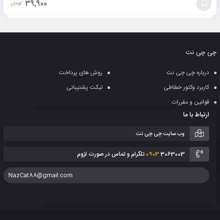
39,900
تومان
افزودن
به
چی چی نت
سبد
درباره چی چی نت
روش های پرداخت
کاربرد وکتور خطاطی
تیکت پشتیبانی
قوانین و مقررات
ارتباط با ما
وب سایت چی چی نت
3063003 تلگرام و تماس در صورت لزوم
0903
NazCat88@gmail.com