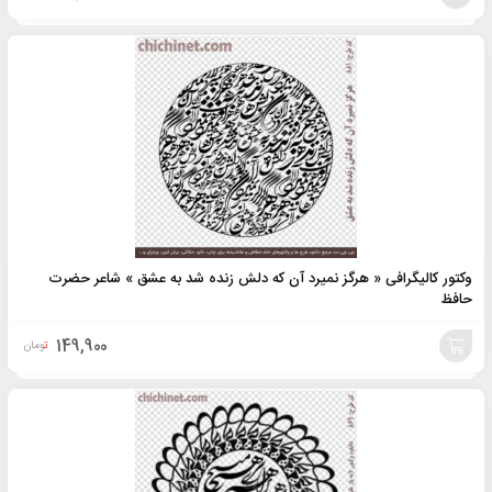
افزودن
به
سبد
وکتور کالیگرافی « هرگز نمیرد آن که دلش زنده شد به عشق » شاعر حضرت
حافظ
149,900
تومان
افزودن
به
سبد