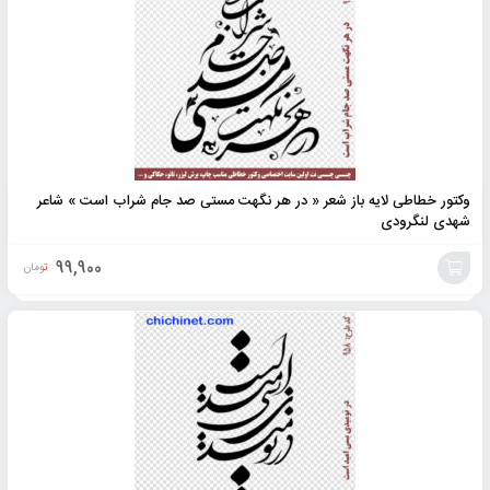
وکتور خطاطی لایه باز شعر « در هر نگهت مستی صد جام شراب است » شاعر
شهدی لنگرودی
99,900
تومان
افزودن
به
سبد