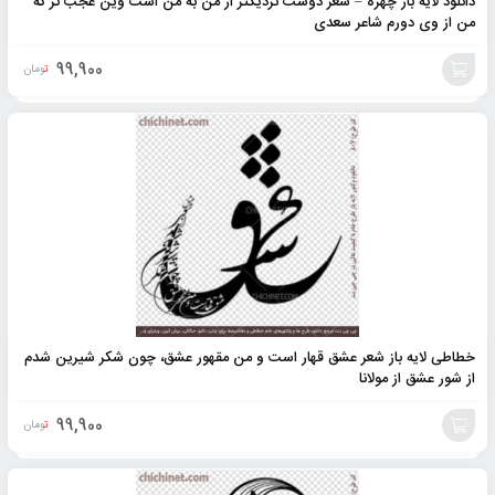
دانلود لایه باز چهره – شعر دوست نزدیکتر از من به من است وین عجب تر که
من از وی دورم شاعر سعدی
99,900
تومان
افزودن
به
سبد
خطاطی لایه باز شعر عشق قهار است و من مقهور عشق، چون شکر شیرین شدم
از شور عشق از مولانا
99,900
تومان
افزودن