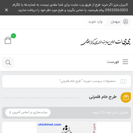
کاربران عزیز اگر خرید طرح از طریق وب سایت برای شما مقدور نیست، به شماره بله یا تلگرام
09033063003 پیام بفرستید، یا تماس بگیرید و طرح مورد نظر خود را دریافت نمایید.
میهمان
وارد شوید
0
فهرست
محصولات برچسب خورده “طرح خام قلمزنی”
طرح خام قلمزنی
نمایش دادن همه 10 نتیجه